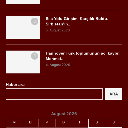
Sıla Yolu Girişimi Karşılık Buldu:
Sırbistan’ın...
5. August 2026
Hannover Türk toplumunun acı kaybı:
Mehmet...
4. August 2026
Haber ara
ARA
August 2026
M
D
M
D
F
S
S