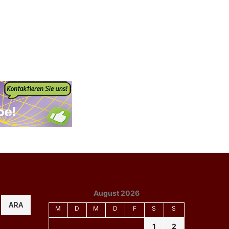
August 2026
ARA
M
D
M
D
F
S
S
1
2