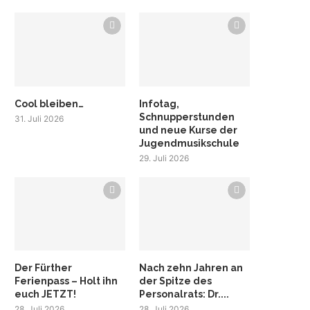
Cool bleiben…
Infotag,
Schnupperstunden
31. Juli 2026
und neue Kurse der
Jugendmusikschule
29. Juli 2026
Der Fürther
Nach zehn Jahren an
Ferienpass – Holt ihn
der Spitze des
euch JETZT!
Personalrats: Dr....
28. Juli 2026
28. Juli 2026