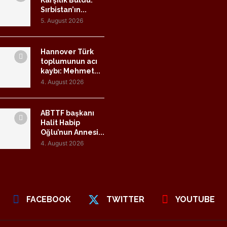
Sırbistan’ın...
5. August 2026
Hannover Türk
toplumunun acı
kaybı: Mehmet...
4. August 2026
ABTTF başkanı
Halit Habip
Oğlu’nun Annesi...
4. August 2026
FACEBOOK
TWITTER
YOUTUBE