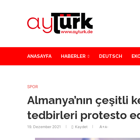
ANASAYFA
HABERLER
DEUTSCH
EK
SPOR
Almanya’nın çeşitli 
tedbirleri protesto ed
19. Dezember 2021
Kaydet
A+
A-