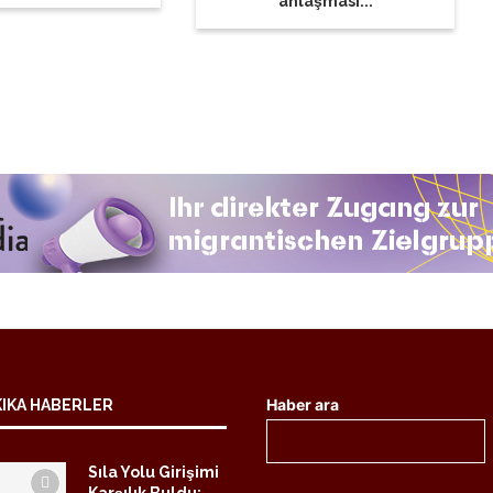
anlaşması...
Haber ara
KIKA HABERLER
Sıla Yolu Girişimi
Karşılık Buldu: