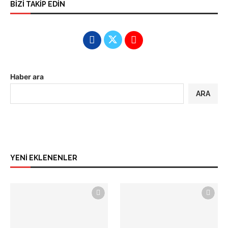
BİZİ TAKİP EDİN
Haber ara
ARA
YENİ EKLENENLER