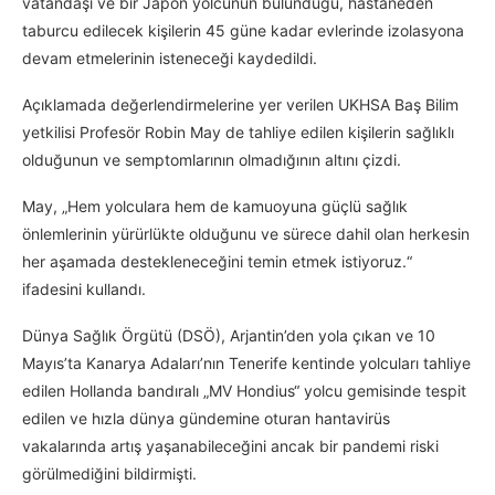
vatandaşı ve bir Japon yolcunun bulunduğu, hastaneden
taburcu edilecek kişilerin 45 güne kadar evlerinde izolasyona
devam etmelerinin isteneceği kaydedildi.
Açıklamada değerlendirmelerine yer verilen UKHSA Baş Bilim
yetkilisi Profesör Robin May de tahliye edilen kişilerin sağlıklı
olduğunun ve semptomlarının olmadığının altını çizdi.
May, „Hem yolculara hem de kamuoyuna güçlü sağlık
önlemlerinin yürürlükte olduğunu ve sürece dahil olan herkesin
her aşamada destekleneceğini temin etmek istiyoruz.“
ifadesini kullandı.
Dünya Sağlık Örgütü (DSÖ), Arjantin’den yola çıkan ve 10
Mayıs’ta Kanarya Adaları’nın Tenerife kentinde yolcuları tahliye
edilen Hollanda bandıralı „MV Hondius“ yolcu gemisinde tespit
edilen ve hızla dünya gündemine oturan hantavirüs
vakalarında artış yaşanabileceğini ancak bir pandemi riski
görülmediğini bildirmişti.