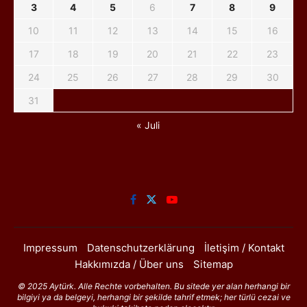
3
4
5
6
7
8
9
10
11
12
13
14
15
16
17
18
19
20
21
22
23
24
25
26
27
28
29
30
31
« Juli
Impressum
Datenschutzerklärung
İletişim / Kontakt
Hakkımızda / Über uns
Sitemap
© 2025 Aytürk. Alle Rechte vorbehalten. Bu sitede yer alan herhangi bir
bilgiyi ya da belgeyi, herhangi bir şekilde tahrif etmek; her türlü cezai ve