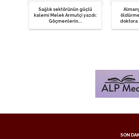
Sağlık sektörünün güçlü
Almany
kalemi Melek Armutçi yazdı:
öldürme
Göçmenlerin...
doktora 
SON DA