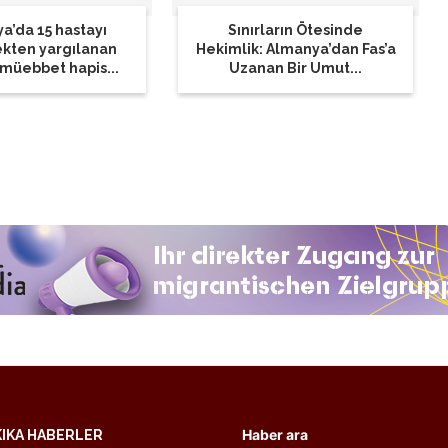
a’da 15 hastayı
Sınırların Ötesinde
kten yargılanan
Hekimlik: Almanya’dan Fas’a
müebbet hapis...
Uzanan Bir Umut...
Haber ara
KIKA HABERLER