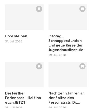
Cool bleiben…
Infotag,
Schnupperstunden
31. Juli 2026
und neue Kurse der
Jugendmusikschule
29. Juli 2026
Der Fürther
Nach zehn Jahren an
Ferienpass – Holt ihn
der Spitze des
euch JETZT!
Personalrats: Dr....
28. Juli 2026
28. Juli 2026