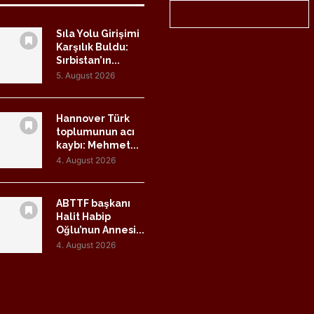
Sıla Yolu Girişimi
Karşılık Buldu:
Sırbistan’ın...
5. August 2026
Hannover Türk
toplumunun acı
kaybı: Mehmet...
4. August 2026
ABTTF başkanı
Halit Habip
Oğlu’nun Annesi...
4. August 2026