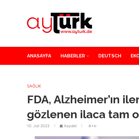
ANASAYFA
HABERLER
DEUTSCH
EK
SAĞLIK
FDA, Alzheimer’ın ile
gözlenen ilaca tam o
10. Juli 2023
Kaydet
A+
A-