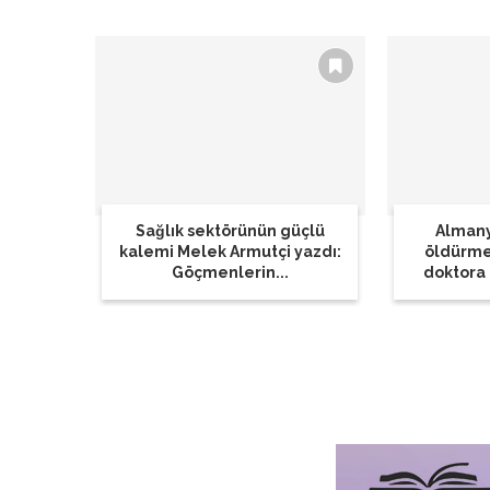
Sağlık sektörünün güçlü
Almany
kalemi Melek Armutçi yazdı:
öldürme
Göçmenlerin...
doktora 