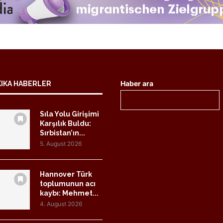
Haber ara
KIKA HABERLER
Sıla Yolu Girişimi
Karşılık Buldu:
Sırbistan’ın...
5. August 2026
Hannover Türk
toplumunun acı
kaybı: Mehmet...
4. August 2026