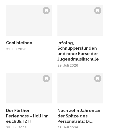
Cool bleiben…
Infotag,
Schnupperstunden
31. Juli 2026
und neue Kurse der
Jugendmusikschule
29. Juli 2026
Der Fürther
Nach zehn Jahren an
Ferienpass – Holt ihn
der Spitze des
euch JETZT!
Personalrats: Dr....
28. Juli 2026
28. Juli 2026