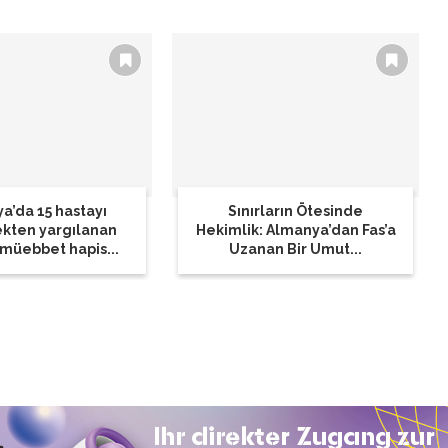
a’da 15 hastayı
Sınırların Ötesinde
kten yargılanan
Hekimlik: Almanya’dan Fas’a
müebbet hapis...
Uzanan Bir Umut...