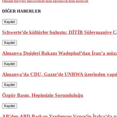
Otizmli bireyler üniversitede hem öğrenecek hem üretecek
DİĞER HABERLER
Kaydet
Schwerte’de kültürler buluştu: DİTİB Süleymaniye Ca
Kaydet
Almanya Dışişleri Bakanı Wadephul’dan İran’a müza
Kaydet
Almanya’da CDU, Gazze’de UNRWA üzerinden yapıla
Kaydet
Özgür Basın, Hepimizin Sorumluluğu
Kaydet
AB’den ABD Başkan Yardımcısı Vance’in İtalya’da pro