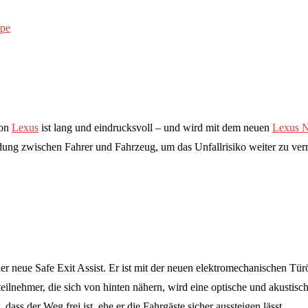
von
Lexus
ist lang und eindrucksvoll – und wird mit dem neuen
Lexus 
dung zwischen Fahrer und Fahrzeug, um das Unfallrisiko weiter zu verr
 der neue Safe Exit Assist. Er ist mit der neuen elektromechanischen T
teilnehmer, die sich von hinten nähern, wird eine optische und akustis
dass der Weg frei ist, ehe er die Fahrgäste sicher aussteigen lässt.