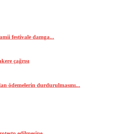
mii festivale damga...
kere çağrısı
n ödemelerin durdurulmasını...
testo edilmesine...