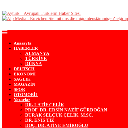
Anasayfa
HABERLER
ALMANYA
TÜRKİYE
DÜNYA
DEUTSCH
EKONOMİ
SAĞLIK
MAGAZİN
SPOR
OTOMOBİL
Yazarlar
DR. LATİF ÇELİK
PROF. DR. ERSİN NAZİF GÜRDOĞAN
BURAK SELÇUK ÇELİK, M.SC.
DR. ENİS TİZ
DOÇ. DR. ATİYE EMİROĞLU