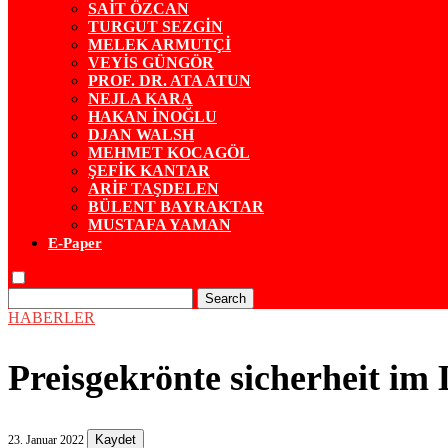
SAİT ÖZCAN
TURGUT SEZGİN
MELEK ARMUTÇİ
VEYİS GÜNGÖR
PROF. DR. ATA ATUN
NEJLA KARA
HAKAN İNOĞLU
DJAN WALSH
MEHMET KOCAGÖL
ŞEFİK KANTAR
ARİF TAŞDELEN
BÜLENT BAYRAKTAR
MUSTAFA YAMAN
E-Paper
Search
HABERLER
Preisgekrönte sicherheit 
Kaydet
23. Januar 2022