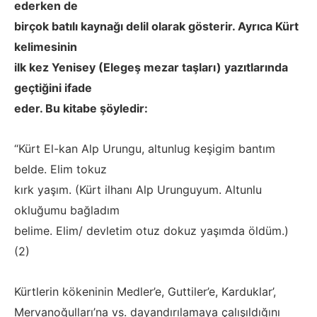
ederken de
birçok batılı kaynağı delil olarak gösterir. Ayrıca Kürt
kelimesinin
ilk kez Yenisey (Elegeş mezar taşları) yazıtlarında
geçtiğini ifade
eder. Bu kitabe şöyledir:
“Kürt El-kan Alp Urungu, altunlug keşigim bantım
belde. Elim tokuz
kırk yaşım. (Kürt ilhanı Alp Urunguyum. Altunlu
okluğumu bağladım
belime. Elim/ devletim otuz dokuz yaşımda öldüm.)
(2)
Kürtlerin kökeninin Medler’e, Guttiler’e, Karduklar’,
Mervanoğulları’na vs. dayandırılamaya çalışıldığını