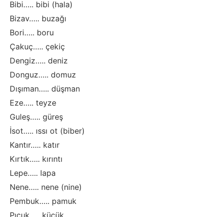
Bibi….. bibi (hala)
Bizav….. buzağı
Bori….. boru
Çakuç….. çekiç
Dengiz….. deniz
Donguz….. domuz
Dışıman….. düşman
Eze….. teyze
Guleş….. güreş
İsot….. ıssı ot (biber)
Kantır….. katır
Kırtık….. kırıntı
Lepe….. lapa
Nene….. nene (nine)
Pembuk….. pamuk
Pıçuk….. küçük