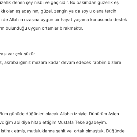
üzellik denen şey nisbi ve geçicidir. Bu bakımdan güzellik eş
klı olan eş adayının, güzel, zengin ya da soylu olana tercih
iri de Allah’ın rızasına uygun bir hayat yaşama konusunda destek
arın bulunduğu uygun ortamlar bırakmaktır.
ası var çok şükür.
ız, akrabalığımız mezara kadar devam edecek rabbim bizlere
 Ekim günüde düğünleri olacak Allahın izniyle. Dünürüm Aslen
evdiğim abi diye hitap ettiğim Mustafa Teke ağabeyim.
ştirak etmiş, mutluluklarına şahit ve ortak olmuştuk. Düğünde