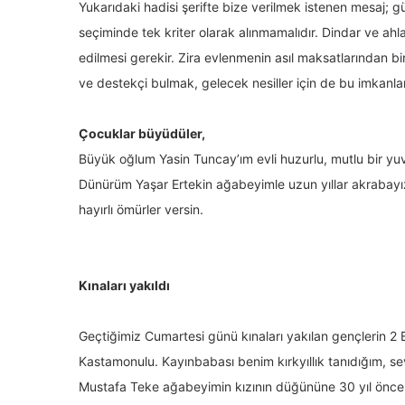
Yukarıdaki hadisi şerifte bize verilmek istenen mesaj; g
seçiminde tek kriter olarak alınmamalıdır. Dindar ve ahla
edilmesi gerekir. Zira evlenmenin asıl maksatlarından b
ve destekçi bulmak, gelecek nesiller için de bu imkanl
Çocuklar büyüdüler,
Büyük oğlum Yasin Tuncay’ım evli huzurlu, mutlu bir yuv
Dünürüm Yaşar Ertekin ağabeyimle uzun yıllar akrabay
hayırlı ömürler versin.
Kınaları yakıldı
Geçtiğimiz Cumartesi günü kınaları yakılan gençlerin 2
Kastamonulu. Kayınbabası benim kırkyıllık tanıdığım, s
Mustafa Teke ağabeyimin kızının düğününe 30 yıl önce i