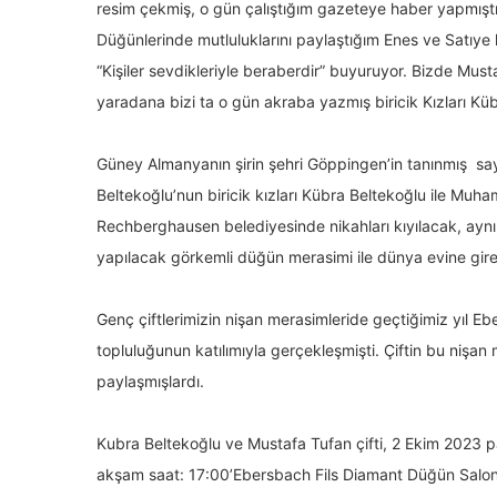
resim çekmiş, o gün çalıştığım gazeteye haber yapmışt
Düğünlerinde mutluluklarını paylaştığım Enes ve Satıy
“Kişiler sevdikleriyle beraberdir” buyuruyor. Bizde Mus
yaradana bizi ta o gün akraba yazmış biricik Kızları Küb
Güney Almanyanın şirin şehri Göppingen’in tanınmış sa
Beltekoğlu’nun biricik kızları Kübra Beltekoğlu ile Mu
Rechberghausen belediyesinde nikahları kıyılacak, ay
yapılacak görkemli düğün merasimi ile dünya evine gire
Genç çiftlerimizin nişan merasimleride geçtiğimiz yıl E
topluluğunun katılımıyla gerçekleşmişti. Çiftin bu nişa
paylaşmışlardı.
Kubra Beltekoğlu ve Mustafa Tufan çifti, 2 Ekim 2023 
akşam saat: 17:00’Ebersbach Fils Diamant Düğün Sal