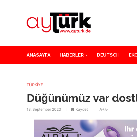
ANASAYFA
HABERLER
DEUTSCH
EK
TÜRKİYE
Düğünümüz var dost
18. September 2023
Kaydet
A+
A-