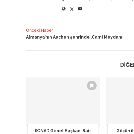
Önceki Haber
Almanya’nın Aachen şehrinde ‚Cami Meydanıı
DİĞE
KONAD Genel Başkanı Sait
Göçün il