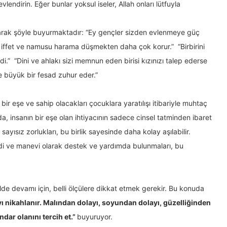
evlendirin. Eğer bunlar yoksul iseler, Allah onları lütfuyla
”
i olarak şöyle buyurmaktadır: “Ey gençler sizden evlenmeye güç
n iffet ve namusu harama düşmekten daha çok korur.” “Birbirini
di.” “Dini ve ahlakı sizi memnun eden birisi kızınızı talep ederse
e büyük bir fesad zuhur eder.”
 bir eşe ve sahip olacakları çocuklara yaratılışı itibariyle muhtaç
, insanın bir eşe olan ihtiyacının sadece cinsel tatminden ibaret
n sayısız zorlukları, bu birlik sayesinde daha kolay aşılabilir.
ddi ve manevi olarak destek ve yardımda bulunmaları, bu
ekilde devamı için, belli ölçülere dikkat etmek gerekir. Bu konuda
ı nikahlanır. Malından dolayı, soyundan dolayı, güzelliğinden
ndar olanını tercih et.”
buyuruyor.