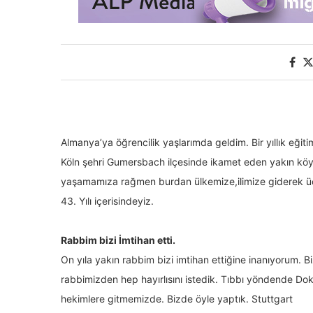
Almanya’ya öğrencilik yaşlarımda geldim. Bir yıllık eği
Köln şehri Gumersbach ilçesinde ikamet eden yakın kö
yaşamamıza rağmen burdan ülkemize,ilimize giderek üç 
43. Yılı içerisindeyiz.
Rabbim bizi İmtihan etti.
On yıla yakın rabbim bizi imtihan ettiğine inanıyorum.
rabbimizden hep hayırlısını istedik. Tıbbı yöndende Dokt
hekimlere gitmemizde. Bizde öyle yaptık. Stuttgart