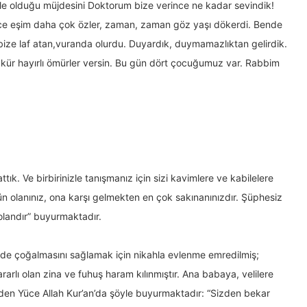
le olduğu müjdesini Doktorum bize verince ne kadar sevindik!
nce eşim daha çok özler, zaman, zaman göz yaşı dökerdi. Bende
ize laf atan,vuranda olurdu. Duyardık, duymamazlıktan gelirdik.
 şükür hayırlı ömürler versin. Bu gün dört çocuğumuz var. Rabbim
ttık. Ve birbirinizle tanışmanız için sizi kavimlere ve kabilelere
ün olanınız, ona karşı gelmekten en çok sakınanınızdır. Şüphesiz
olandır” buyurmaktadır.
ilde çoğalmasını sağlamak için nikahla evlenme emredilmiş;
ararlı olan zina ve fuhuş haram kılınmıştır. Ana babaya, velilere
eden Yüce Allah Kur’an’da şöyle buyurmaktadır: “Sizden bekar