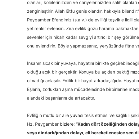
olanları, kölelerinizden ve cariyelerinizden salih olanları 
zenginleştirir. Allah lütfu geniş olandır, hakkıyla bilendir.
Peygamber Efendimiz (s.a.v.) de evliliği teşvikle ilgil
yetirenler evlensin. Zira evlilik gözü harama bakmakta
sevenler için nikah kadar sevgiyi artırıcı bir şey görülme
onu evlendirin. Böyle yapmazsanız, yeryüzünde fitne v
İnsanın sıcak bir yuvaya, hayatını birlikte geçirebileceği
olduğu açık bir gerçektir. Konuya bu açıdan baktığımızda
olmadığı anlaşılır. Evlilik bir hayat arkadaşlığıdır. Hayatı
Eşlerin, zorlukları aşma mücadelesinde birbirlerine ma
alandaki başarılarını da artacaktır.
Evliliğin mutlu bir aile yuvası tesis etmesi ve sağlıklı ş
Hz. Peygamber bizlere; “
Kadın dört özelliğinden dolay
veya dindarlığından dolayı, eli bereketlenesice sen di