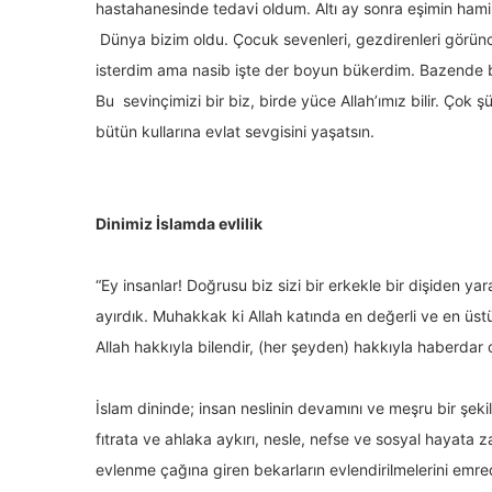
hastahanesinde tedavi oldum. Altı ay sonra eşimin hami
Dünya bizim oldu. Çocuk sevenleri, gezdirenleri görü
isterdim ama nasib işte der boyun bükerdim. Bazende b
Bu sevinçimizi bir biz, birde yüce Allah’ımız bilir. Çok
bütün kullarına evlat sevgisini yaşatsın.
Dinimiz İslamda evlilik
“Ey insanlar! Doğrusu biz sizi bir erkekle bir dişiden yara
ayırdık. Muhakkak ki Allah katında en değerli ve en üst
Allah hakkıyla bilendir, (her şeyden) hakkıyla haberdar 
İslam dininde; insan neslinin devamını ve meşru bir şek
fıtrata ve ahlaka aykırı, nesle, nefse ve sosyal hayata z
evlenme çağına giren bekarların evlendirilmelerini emr