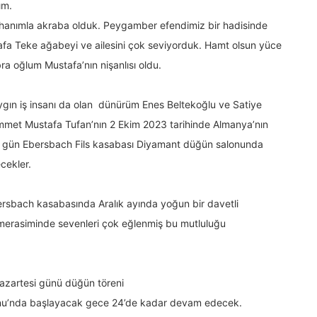
ım.
e hanımla akraba olduk. Peygamber efendimiz bir hadisinde
tafa Teke ağabeyi ve ailesini çok seviyorduk. Hamt olsun yüce
ra oğlum Mustafa’nın nişanlısı oldu.
ygın iş insanı da olan dünürüm Enes Beltekoğlu ve Satiye
hammet Mustafa Tufan’nın 2 Ekim 2023 tarihinde Almanya’nın
nı gün Ebersbach Fils kasabası Diyamant düğün salonunda
cekler.
bersbach kasabasında Aralık ayında yoğun bir davetli
n merasiminde sevenleri çok eğlenmiş bu mutluluğu
pazartesi günü düğün töreni
onu’nda başlayacak gece 24’de kadar devam edecek.