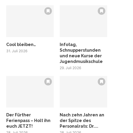
Cool bleiben…
Infotag,
Schnupperstunden
31. Juli 2026
und neue Kurse der
Jugendmusikschule
29. Juli 2026
Der Fürther
Nach zehn Jahren an
Ferienpass – Holt ihn
der Spitze des
euch JETZT!
Personalrats: Dr....
28. Juli 2026
28. Juli 2026