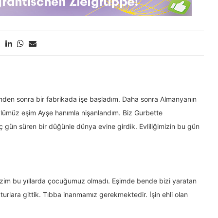
timden sonra bir fabrikada işe başladım. Daha sonra Almanyanın
ylümüz eşim Ayşe hanımla nişanlandım. Biz Gurbette
gün süren bir düğünle dünya evine girdik. Evliliğimizin bu gün
 Bizim bu yıllarda çocuğumuz olmadı. Eşimde bende bizi yaratan
urlara gittik. Tıbba inanmamız gerekmektedir. İşin ehli olan