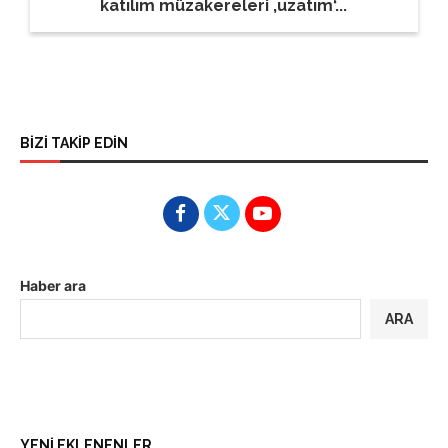
katılım müzakereleri ‚uzatım‘...
BİZİ TAKİP EDİN
Haber ara
ARA
YENİ EKLENENLER