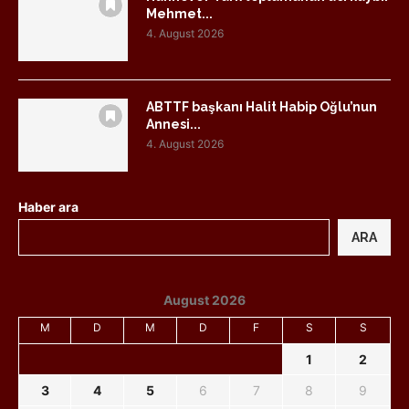
Mehmet...
4. August 2026
ABTTF başkanı Halit Habip Oğlu’nun
Annesi...
4. August 2026
Haber ara
ARA
August 2026
M
D
M
D
F
S
S
1
2
3
4
5
6
7
8
9