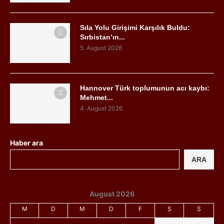
Sıla Yolu Girişimi Karşılık Buldu:
Sırbistan’ın...
5. August 2026
Hannover Türk toplumunun acı kaybı:
Mehmet...
4. August 2026
Haber ara
ARA
August 2026
M
D
M
D
F
S
S