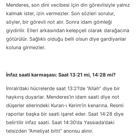
Menderes, son dini vecibesi için din görevlisiyle yalnız
kalmak ister, izin vermezler. Son sözleri sorulur,
söyler, bir görevli not alır. Sonra idam gömleği
giydirilir. Elleri arkasından kelepçeli olarak darağacına
götürülür. Sağlıklı olduğu belli olsun diye gardiyanlar
koluna girmezler.
İnfaz saati karmaşası:
Saat 13:21
mi,
14:28
mi?
İmralı’daki hücrelerde saat 13:21’de “Allah” diye bir
haykırış duyarlar. Menderes’in idam saati diye not
düşerler ellerindeki Kuran-ı Kerim’in kenarına. Resmi
raporlar başka bir saati işaret eder. Saat 14:28 diye
belirtilir infaz saati. Saat 14:30’da Yassıada’daki
telsizden “Ameliyat bitti” anonsu alınır.