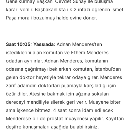
Genelkurmay Başkanı Cevdet Sunay ile buluşma
kararı verilir. Başbakanlıkta ilk 2 infazı öğrenen İsmet
Paşa morali bozulmuş halde evine döner.
Saat 10:05:
Yassıada:
Adnan Menderes’ten
istediklerini alan komutan ve Ethem Menderes
odadan ayrılırlar. Adnan Menderes, komutanın
odasına çağrılmayı beklerken komutan, İstanbul’dan
gelen doktor heyetiyle tekrar odaya girer. Menderes
zarif adamdır, doktorları pijamayla karşıladığı için
özür diler. Ateşine bakmak için ağzına sokulan
dereceyi mendiliyle silerek geri verir. Muayene biter
ama işkence bitmez. 4 saat sonra idam edilecek
Menderes’e bir de prostat muayenesi yapılır. Kayıttan
deşifre konuşmaları aşağıda bulabilirsiniz.