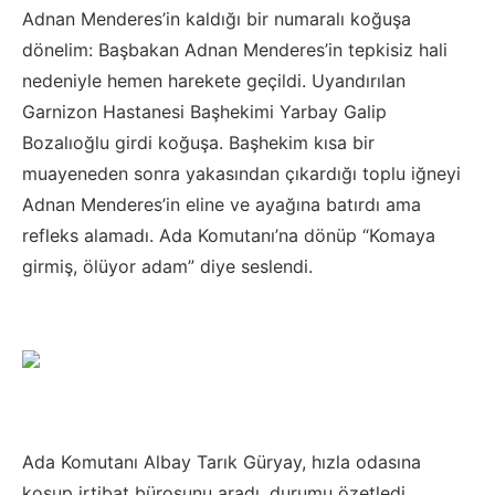
Adnan Menderes’in kaldığı bir numaralı koğuşa
dönelim: Başbakan Adnan Menderes’in tepkisiz hali
nedeniyle hemen harekete geçildi. Uyandırılan
Garnizon Hastanesi Başhekimi Yarbay Galip
Bozalıoğlu girdi koğuşa. Başhekim kısa bir
muayeneden sonra yakasından çıkardığı toplu iğneyi
Adnan Menderes’in eline ve ayağına batırdı ama
refleks alamadı. Ada Komutanı’na dönüp “Komaya
girmiş, ölüyor adam” diye seslendi.
Ada Komutanı Albay Tarık Güryay, hızla odasına
koşup irtibat bürosunu aradı, durumu özetledi,