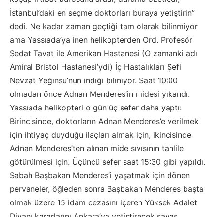
İstanbul’daki en seçme doktorları buraya yetiştirin”
dedi. Ne kadar zaman geçtiği tam olarak bilinmiyor
ama Yassıada’ya inen helikopterden Ord. Profesör
Sedat Tavat ile Amerikan Hastanesi (O zamanki adı
Amiral Bristol Hastanesi’ydi) İç Hastalıkları Şefi
Nevzat Yeğinsu’nun indiği biliniyor. Saat 10:00
olmadan önce Adnan Menderes’in midesi yıkandı.
Yassıada helikopteri o gün üç sefer daha yaptı:
Birincisinde, doktorların Adnan Menderes’e verilmek
için ihtiyaç duyduğu ilaçları almak için, ikincisinde
Adnan Menderes’ten alınan mide sıvısının tahlile
götürülmesi için. Üçüncü sefer saat 15:30 gibi yapıldı.
Sabah Başbakan Menderes’i yaşatmak için dönen
pervaneler, öğleden sonra Başbakan Menderes başta
olmak üzere 15 idam cezasını içeren Yüksek Adalet
Divanı kararlarını Ankara’ya yetiştirecek savaş