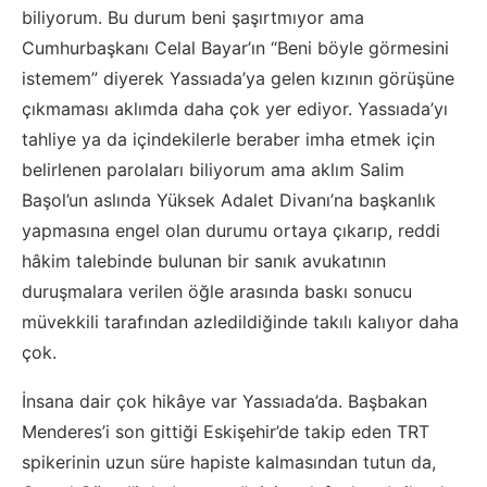
biliyorum. Bu durum beni şaşırtmıyor ama
Cumhurbaşkanı Celal Bayar’ın “Beni böyle görmesini
istemem” diyerek Yassıada’ya gelen kızının görüşüne
çıkmaması aklımda daha çok yer ediyor. Yassıada’yı
tahliye ya da içindekilerle beraber imha etmek için
belirlenen parolaları biliyorum ama aklım Salim
Başol’un aslında Yüksek Adalet Divanı’na başkanlık
yapmasına engel olan durumu ortaya çıkarıp, reddi
hâkim talebinde bulunan bir sanık avukatının
duruşmalara verilen öğle arasında baskı sonucu
müvekkili tarafından azledildiğinde takılı kalıyor daha
çok.
İnsana dair çok hikâye var Yassıada’da. Başbakan
Menderes’i son gittiği Eskişehir’de takip eden TRT
spikerinin uzun süre hapiste kalmasından tutun da,