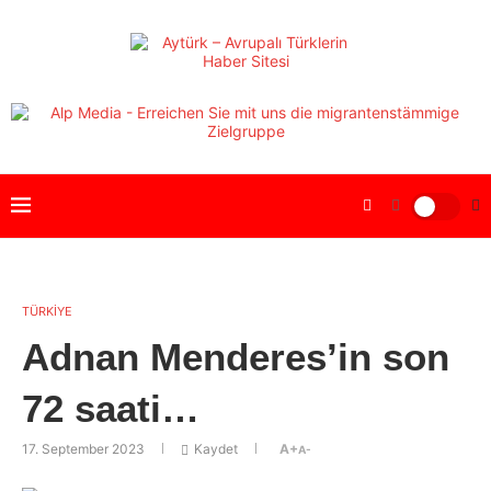
TÜRKİYE
Adnan Menderes’in son
72 saati…
17. September 2023
Kaydet
A+
A-