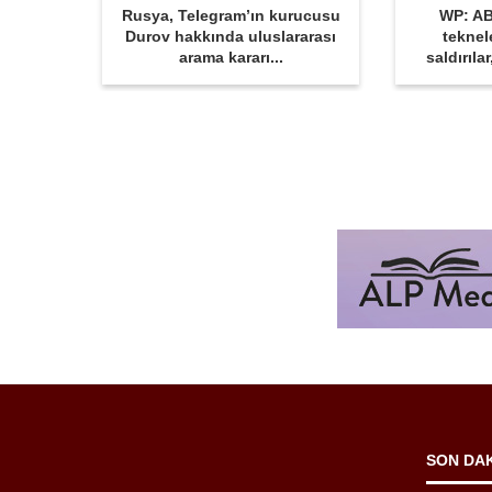
Rusya, Telegram’ın kurucusu
WP: AB
Durov hakkında uluslararası
teknel
arama kararı...
saldırıla
SON DA