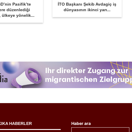
D’nin Pasifik’te
İTO Başkanı Şekib Avdagiç iş
ere düzenlediği
dünyasının ikinci yarı...
r, ülkeye yönelik...
Haber ara
KIKA HABERLER