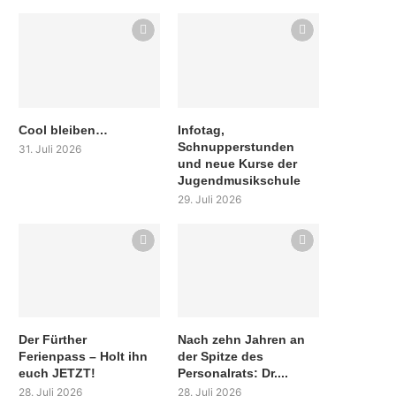
Cool bleiben…
Infotag,
Schnupperstunden
31. Juli 2026
und neue Kurse der
Jugendmusikschule
29. Juli 2026
Der Fürther
Nach zehn Jahren an
Ferienpass – Holt ihn
der Spitze des
euch JETZT!
Personalrats: Dr....
28. Juli 2026
28. Juli 2026