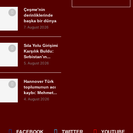
Çeşme’nin
derinliklerinde
başka bir dünya
7. August 2026
Sıla Yolu Girişimi
Karşılık Buldu:
Sırbistan’ın...
5. August 2026
Hannover Türk
toplumunun acı
kaybı: Mehmet...
4. August 2026
FACEBOOK
TWITTER
YOUTUBE