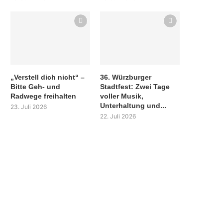
„Verstell dich nicht“ –
36. Würzburger
Bitte Geh- und
Stadtfest: Zwei Tage
Radwege freihalten
voller Musik,
Unterhaltung und...
23. Juli 2026
22. Juli 2026