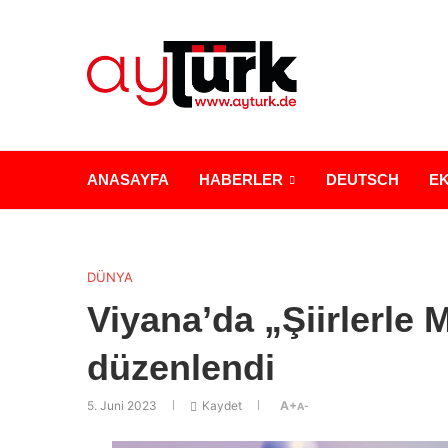
ANASAYFA
HABERLER
DEUTSCH
E
DÜNYA
Viyana’da „Şiirlerle 
düzenlendi
5. Juni 2023
Kaydet
A+
A-