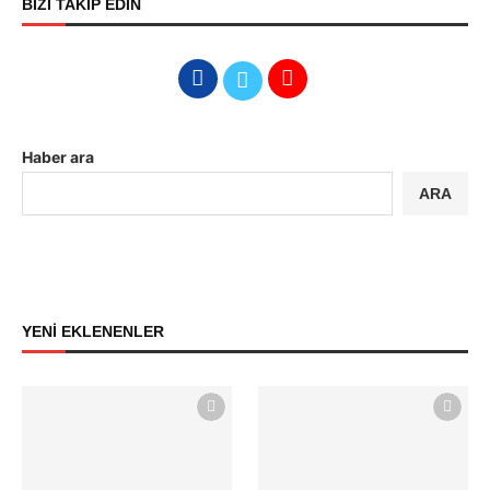
BİZİ TAKİP EDİN
Haber ara
ARA
YENİ EKLENENLER