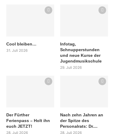
Cool bleiben…
Infotag,
Schnupperstunden
31. Juli 2026
und neue Kurse der
Jugendmusikschule
29. Juli 2026
Der Fürther
Nach zehn Jahren an
Ferienpass – Holt ihn
der Spitze des
euch JETZT!
Personalrats: Dr....
28. Juli 2026
28. Juli 2026