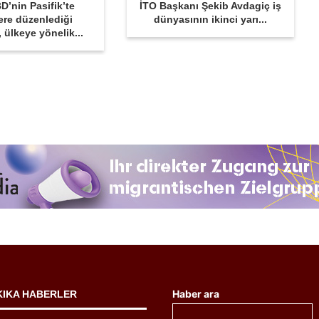
D’nin Pasifik’te
İTO Başkanı Şekib Avdagiç iş
ere düzenlediği
dünyasının ikinci yarı...
r, ülkeye yönelik...
Haber ara
KIKA HABERLER