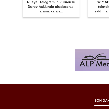
Rusya, Telegram’ın kurucusu
WP: AB
Durov hakkında uluslararası
teknel
arama kararı...
saldırıla
SON DA