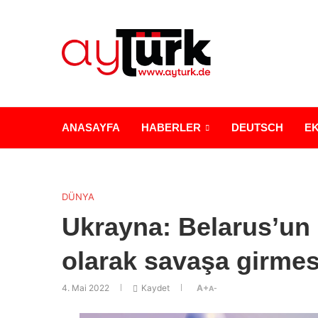
ANASAYFA
HABERLER
DEUTSCH
E
DÜNYA
Ukrayna: Belarus’un 
olarak savaşa girmes
4. Mai 2022
Kaydet
A+
A-