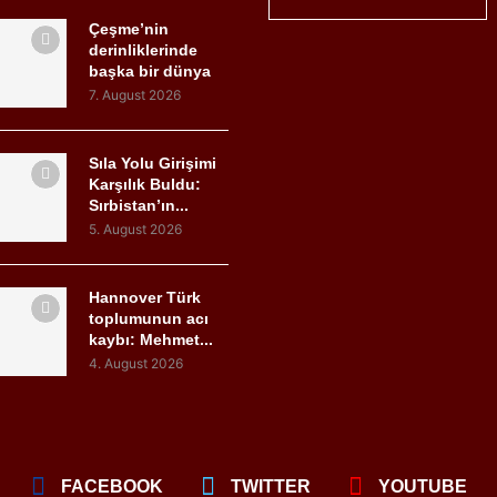
Çeşme’nin
derinliklerinde
başka bir dünya
7. August 2026
Sıla Yolu Girişimi
Karşılık Buldu:
Sırbistan’ın...
5. August 2026
Hannover Türk
toplumunun acı
kaybı: Mehmet...
4. August 2026
FACEBOOK
TWITTER
YOUTUBE