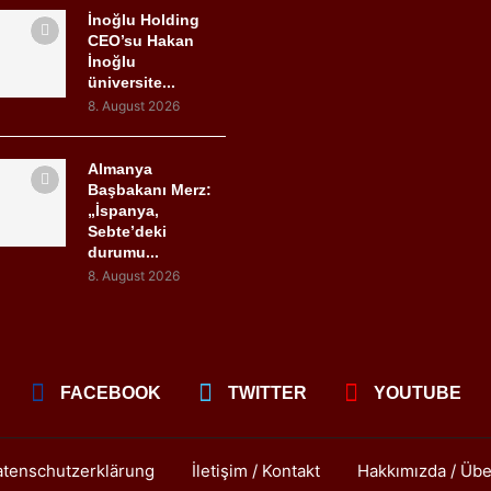
İnoğlu Holding
CEO’su Hakan
İnoğlu
üniversite...
8. August 2026
Almanya
Başbakanı Merz:
„İspanya,
Sebte’deki
durumu...
8. August 2026
FACEBOOK
TWITTER
YOUTUBE
tenschutzerklärung
İletişim / Kontakt
Hakkımızda / Übe