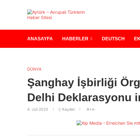
ANASAYFA
HABERLER
DEUTSCH
E
DÜNYA
Şanghay İşbirliği Örg
Delhi Deklarasyonu 
4. Juli 2023
Kaydet
A+
A-