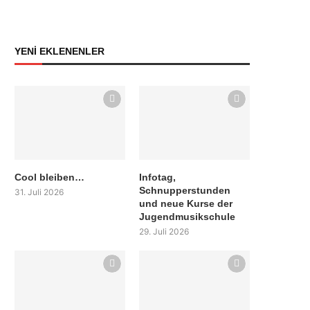
YENİ EKLENENLER
Cool bleiben…
Infotag,
Schnupperstunden
31. Juli 2026
und neue Kurse der
Jugendmusikschule
29. Juli 2026