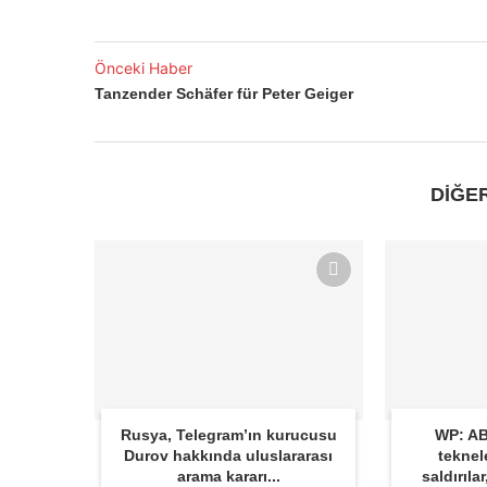
Önceki Haber
Tanzender Schäfer für Peter Geiger
DİĞE
Rusya, Telegram’ın kurucusu
WP: AB
Durov hakkında uluslararası
teknel
arama kararı...
saldırıla