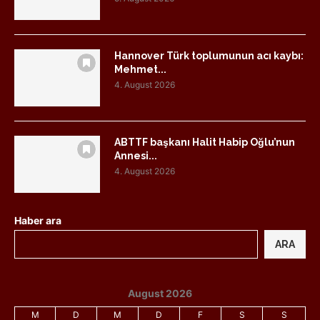
Hannover Türk toplumunun acı kaybı:
Mehmet...
4. August 2026
ABTTF başkanı Halit Habip Oğlu’nun
Annesi...
4. August 2026
Haber ara
ARA
August 2026
M
D
M
D
F
S
S