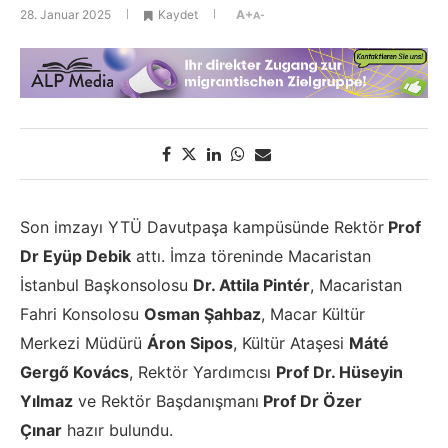
28. Januar 2025
Kaydet
A+
A-
Son imzayı YTÜ Davutpaşa kampüsünde Rektör
Prof
Dr Eyüp Debik
attı. İmza töreninde Macaristan
İstanbul Başkonsolosu
Dr. Attila Pintér
, Macaristan
Fahri Konsolosu
Osman Şahbaz
, Macar Kültür
Merkezi Müdürü
Áron Sipos
, Kültür Ataşesi
Máté
Gergő Kovács
, Rektör Yardımcısı
Prof Dr. Hüseyin
Yılmaz
ve Rektör Başdanışmanı
Prof Dr Özer
Çınar
hazır bulundu.