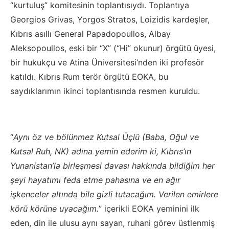
“kurtuluş” komitesinin toplantısıydı. Toplantıya
Georgios Grivas, Yorgos Stratos, Loizidis kardeşler,
Kıbrıs asıllı General Papadopoullos, Albay
Aleksopoullos, eski bir “X” (“Hi” okunur) örgütü üyesi,
bir hukukçu ve Atina Üniversitesi’nden iki profesör
katıldı. Kıbrıs Rum terör örgütü EOKA, bu
saydıklarımın ikinci toplantısında resmen kuruldu.
“
Aynı öz ve bölünmez Kutsal Üçlü (Baba, Oğul ve
Kutsal Ruh, NK) adına yemin ederim ki, Kıbrıs’ın
Yunanistan’la birleşmesi davası hakkında bildiğim her
şeyi hayatımı feda etme pahasına ve en ağır
işkenceler altında bile gizli tutacağım. Verilen emirlere
körü körüne uyacağım.
” içerikli EOKA yeminini ilk
eden, din ile ulusu aynı sayan, ruhani görev üstlenmiş