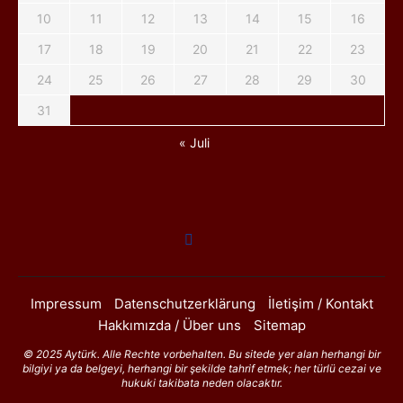
10
11
12
13
14
15
16
17
18
19
20
21
22
23
24
25
26
27
28
29
30
31
« Juli
Impressum
Datenschutzerklärung
İletişim / Kontakt
Hakkımızda / Über uns
Sitemap
© 2025 Aytürk. Alle Rechte vorbehalten. Bu sitede yer alan herhangi bir
bilgiyi ya da belgeyi, herhangi bir şekilde tahrif etmek; her türlü cezai ve
hukuki takibata neden olacaktır.