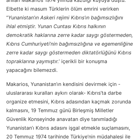
anılan Makarios 1974 yılında kazdığı kuyuya düştü.
Elbette ki masum Türklerin ölüm emrini verirken
“
Yunanistan’ın Askeri rejimi Kıbrıs’ın bağımsızlığını
ihlal etmiştir. Yunan Cuntası Kıbrıs halkının
demokratik haklarına zerre kadar saygı göstermeden,
Kıbrıs Cumhuriyeti’nin bağımsızlığına ve egemenliğine
zerre kadar saygı göstermeden diktatörlüğünü Kıbrıs
topraklarına yaymıştır.
’ içerikli bir konuşma
yapacağını bilemezdi.
Makarios, Yunanistan’ın kendisini devirmek için -
uluslararası kuralları aykırı olarak- Kıbrıs’ta darbe
organize etmesini, Kıbrıs adasından kaçmak zorunda
kalmasını, 19 Temmuz günü Birleşmiş Milletler
Güvenlik Konseyinde anavatan diye tanımladığı
Yunanistan’ı Kıbrıs adasını işgal etmekle suçlamasını,
20 Temmuz 1974 tarihinde Türkiye’nin müdahalesi ile