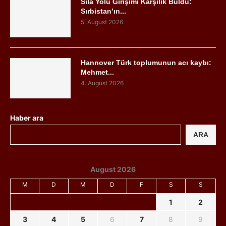
Sıla Yolu Girişimi Karşılık Buldu:
Sırbistan’ın...
5. August 2026
Hannover Türk toplumunun acı kaybı:
Mehmet...
4. August 2026
Haber ara
ARA
August 2026
M
D
M
D
F
S
S
1
2
3
4
5
6
7
8
9