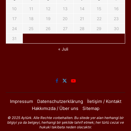
10
11
12
13
14
15
16
17
18
19
20
21
22
23
24
25
26
27
28
29
30
31
« Juli
Impressum
Datenschutzerklärung
İletişim / Kontakt
Hakkımızda / Über uns
Sitemap
© 2025 Aytürk. Alle Rechte vorbehalten. Bu sitede yer alan herhangi bir
bilgiyi ya da belgeyi, herhangi bir şekilde tahrif etmek; her türlü cezai ve
hukuki takibata neden olacaktır.