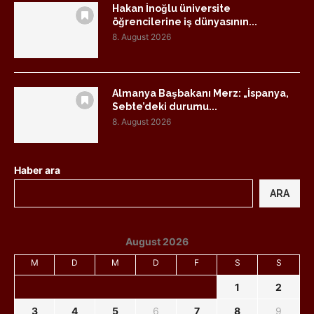
Hakan İnoğlu üniversite
öğrencilerine iş dünyasının...
8. August 2026
Almanya Başbakanı Merz: „İspanya,
Sebte’deki durumu...
8. August 2026
Haber ara
ARA
August 2026
M
D
M
D
F
S
S
1
2
3
4
5
6
7
8
9