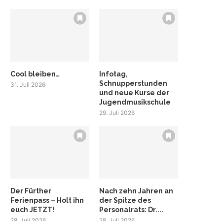
Cool bleiben…
Infotag,
Schnupperstunden
31. Juli 2026
und neue Kurse der
Jugendmusikschule
29. Juli 2026
Der Fürther
Nach zehn Jahren an
Ferienpass – Holt ihn
der Spitze des
euch JETZT!
Personalrats: Dr....
28. Juli 2026
28. Juli 2026