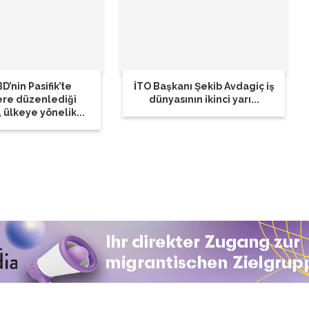
D’nin Pasifik’te
İTO Başkanı Şekib Avdagiç iş
ere düzenlediği
dünyasının ikinci yarı...
, ülkeye yönelik...