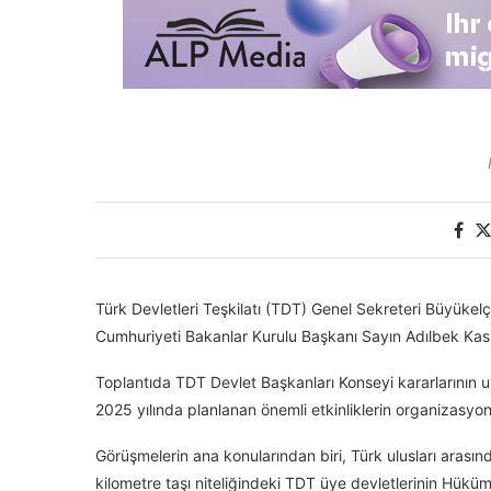
Türk Devletleri Teşkilatı (TDT) Genel Sekreteri Büyüke
Cumhuriyeti Bakanlar Kurulu Başkanı Sayın Adılbek Kasım
Toplantıda TDT Devlet Başkanları Konseyi kararlarının 
2025 yılında planlanan önemli etkinliklerin organizasyonu
Görüşmelerin ana konularından biri, Türk ulusları arasında
kilometre taşı niteliğindeki TDT üye devletlerinin Hüküme