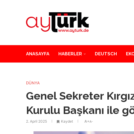
ANASAYFA
HABERLER
DEUTSCH
EK
DÜNYA
Genel Sekreter Kırgı
Kurulu Başkanı ile g
2. April 2025
Kaydet
A+
A-