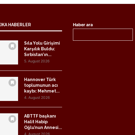
Haber ara
KIKA HABERLER
Sıla Yolu Girişimi
Karşılık Buldu:
Sırbistan’ın...
5. August 2026
Hannover Türk
toplumunun acı
kaybı: Mehmet...
4. August 2026
ABTTF başkanı
Halit Habip
Oğlu’nun Annesi...
4. August 2026