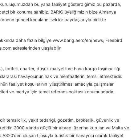
 Kuruluşumuzdan bu yana faaliyet gösterdiğimiz bu pazarda,
abetçi bir konuma sahibiz. BARIG üyeliğimizin bize Almanya
örünün güncel konularını sektör paydaşlarıyla birlikte
 hakkında daha fazla bilgiye www.barig.aero/en/news, Freebird
s.com adreslerinden ulaşılabilir.
 tarifeli, charter, düşük maliyetli ve hava kargo taşımacılığı
uslararası havayolunun hak ve menfaatlerini temsil etmektedir.
ün faaliyet koşullarının iyileştirilmesi amacıyla çalışmalar
lcileri ve medya için temel referans noktası konumundadır.
dir temsilcilik, yakıt tedariği, gözetim, brokerlik, güvenlik ve
ketidir. 2000 yılında güçlü bir altyapı üzerine kurulan ve Malta ve
us A320’den oluşan filosuyla turistik bir havayolu olarak faaliyet