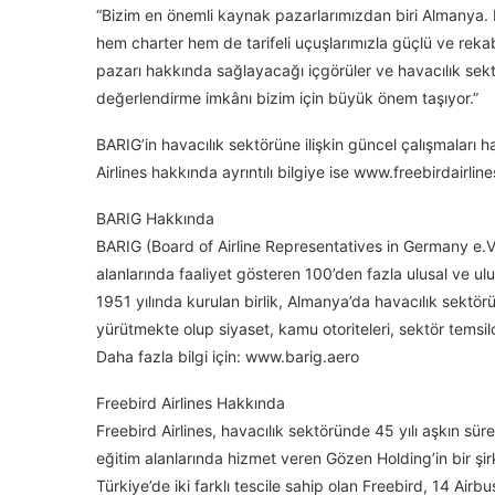
“Bizim en önemli kaynak pazarlarımızdan biri Almanya.
hem charter hem de tarifeli uçuşlarımızla güçlü ve rek
pazarı hakkında sağlayacağı içgörüler ve havacılık sekt
değerlendirme imkânı bizim için büyük önem taşıyor.”
BARIG’in havacılık sektörüne ilişkin güncel çalışmaları
Airlines hakkında ayrıntılı bilgiye ise www.freebirdairline
BARIG Hakkında
BARIG (Board of Airline Representatives in Germany e.V.),
alanlarında faaliyet gösteren 100’den fazla ulusal ve ul
1951 yılında kurulan birlik, Almanya’da havacılık sektörün
yürütmekte olup siyaset, kamu otoriteleri, sektör temsi
Daha fazla bilgi için: www.barig.aero
Freebird Airlines Hakkında
Freebird Airlines, havacılık sektöründe 45 yılı aşkın süre
eğitim alanlarında hizmet veren Gözen Holding’in bir şir
Türkiye’de iki farklı tescile sahip olan Freebird, 14 Airb