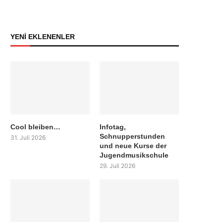
YENİ EKLENENLER
Cool bleiben…
Infotag,
Schnupperstunden
31. Juli 2026
und neue Kurse der
Jugendmusikschule
29. Juli 2026