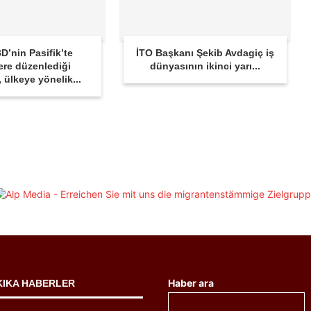
D’nin Pasifik’te
İTO Başkanı Şekib Avdagiç iş
ere düzenlediği
dünyasının ikinci yarı...
r, ülkeye yönelik...
Haber ara
KIKA HABERLER