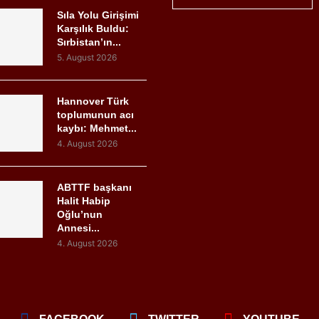
Sıla Yolu Girişimi
Karşılık Buldu:
Sırbistan’ın...
5. August 2026
Hannover Türk
toplumunun acı
kaybı: Mehmet...
4. August 2026
ABTTF başkanı
Halit Habip
Oğlu’nun
Annesi...
4. August 2026