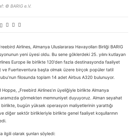
af: © BARIG e.V.
eebird Airlines, Almanya Uluslararası Havayolları Birliği BARIG
yonunun yeni üyesi oldu. Bu sene göklerdeki 25. yılını kutlayan
Airlines Europe ile birlikte 120’den fazla destinasyonda faaliyet
t ve Fuerteventura başta olmak üzere birçok popüler tatil
rubu’nun filosunda toplam 14 adet Airbus A320 bulunuyor.
Hoppe, „Freebird Airlines’ın üyeliğiyle birlikte Almanya
daha aramızda görmekten memnuniyet duyuyoruz. Alman seyahat
 birlikte, bugün yüksek operasyon maliyetlerinin yarattığı
diğer sektör birlikleriyle birlikte genel faaliyet koşullarının
edi.
lgili olarak şunları söyledi: