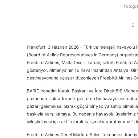
Fotoğr
Frankfurt, 3 Haziran 2026 – Türkiye menşeili havayolu Fr
(Board of Airline Representatives in Germany) organizas
Freebird Airlines, Malta tescilli kardeş şirketi Freebird 
gösteriyor. Almanya’nın 16 havalimanından Antalya, Giri
destinasyonuna uçuşlar düzenleyen Freebird Airlines G
BARIG Yönetim Kurulu Başkanı ve İcra Direktörü Michael 
pazarında istikrarlı varlık gösteren bir havayolunu 
pazarı geleneksel olarak güçlü bir yapıya sahip olmakla
baskıyla karşı karşıya. Bu nedenle havayolu üyelerimiz ve 
iyileştirilmesi için aktif olarak çalışmalar yürütüyoruz.“ d
Freebird Airlines Genel Müdürü Selim Tükenmez, konuyla i