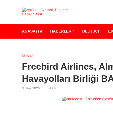
ANASAYFA
HABERLER
DEUTSCH
E
DÜNYA
Freebird Airlines, Al
Havayolları Birliği B
3. Juni 2026
A+
A-