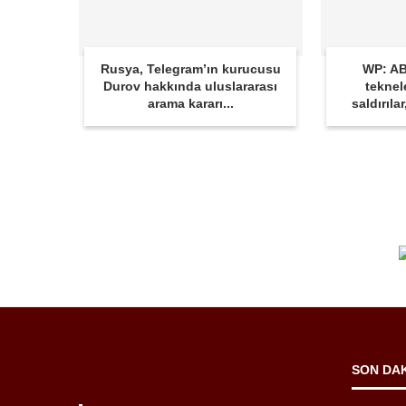
Rusya, Telegram’ın kurucusu
WP: AB
Durov hakkında uluslararası
teknel
arama kararı...
saldırıla
SON DA