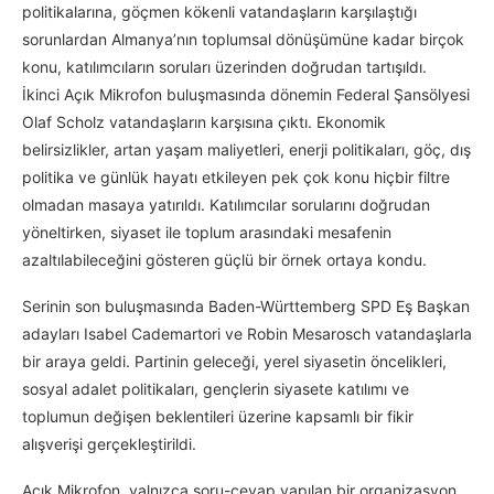
politikalarına, göçmen kökenli vatandaşların karşılaştığı
sorunlardan Almanya’nın toplumsal dönüşümüne kadar birçok
konu, katılımcıların soruları üzerinden doğrudan tartışıldı.
İkinci Açık Mikrofon buluşmasında dönemin Federal Şansölyesi
Olaf Scholz vatandaşların karşısına çıktı. Ekonomik
belirsizlikler, artan yaşam maliyetleri, enerji politikaları, göç, dış
politika ve günlük hayatı etkileyen pek çok konu hiçbir filtre
olmadan masaya yatırıldı. Katılımcılar sorularını doğrudan
yöneltirken, siyaset ile toplum arasındaki mesafenin
azaltılabileceğini gösteren güçlü bir örnek ortaya kondu.
Serinin son buluşmasında Baden-Württemberg SPD Eş Başkan
adayları Isabel Cademartori ve Robin Mesarosch vatandaşlarla
bir araya geldi. Partinin geleceği, yerel siyasetin öncelikleri,
sosyal adalet politikaları, gençlerin siyasete katılımı ve
toplumun değişen beklentileri üzerine kapsamlı bir fikir
alışverişi gerçekleştirildi.
Açık Mikrofon, yalnızca soru-cevap yapılan bir organizasyon