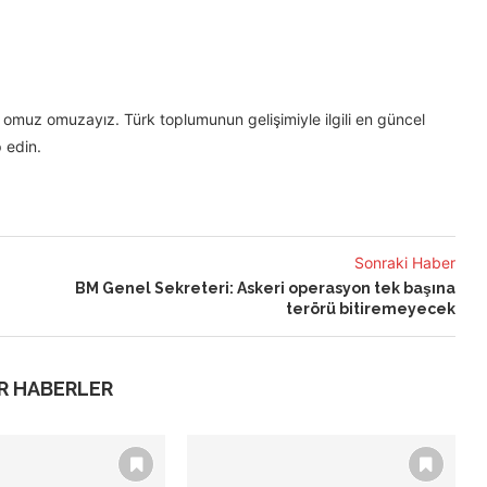
omuz omuzayız. Türk toplumunun gelişimiyle ilgili en güncel
 edin.
Sonraki Haber
BM Genel Sekreteri: Askeri operasyon tek başına
terörü bitiremeyecek
R HABERLER