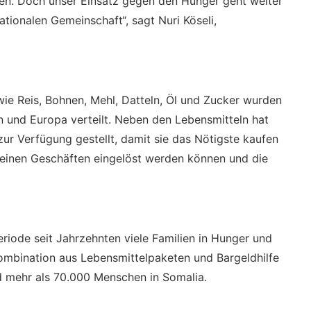
ten. Doch unser Einsatz gegen den Hunger geht weiter
tionalen Gemeinschaft“, sagt Nuri Köseli,
ie Reis, Bohnen, Mehl, Datteln, Öl und Zucker wurden
n und Europa verteilt. Neben den Lebensmitteln hat
zur Verfügung gestellt, damit sie das Nötigste kaufen
kleinen Geschäften eingelöst werden können und die
iode seit Jahrzehnten viele Familien in Hunger und
e Kombination aus Lebensmittelpaketen und Bargeldhilfe
d mehr als 70.000 Menschen in Somalia.