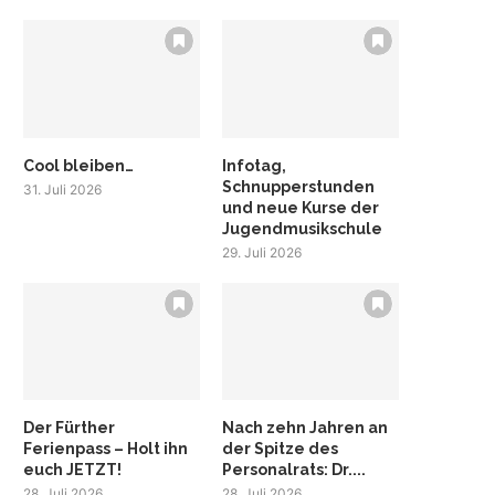
Cool bleiben…
Infotag,
Schnupperstunden
31. Juli 2026
und neue Kurse der
Jugendmusikschule
29. Juli 2026
Der Fürther
Nach zehn Jahren an
Ferienpass – Holt ihn
der Spitze des
euch JETZT!
Personalrats: Dr....
28. Juli 2026
28. Juli 2026