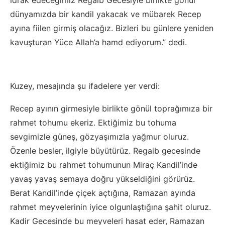
idrak edeceğimiz Regaib Gecesiyle birlikte gönül
dünyamızda bir kandil yakacak ve mübarek Recep
ayına fiilen girmiş olacağız. Bizleri bu günlere yeniden
kavuşturan Yüce Allah’a hamd ediyorum.” dedi.
Kuzey, mesajında şu ifadelere yer verdi:
Recep ayının girmesiyle birlikte gönül toprağımıza bir
rahmet tohumu ekeriz. Ektiğimiz bu tohuma
sevgimizle güneş, gözyaşımızla yağmur oluruz.
Özenle besler, ilgiyle büyütürüz. Regaib gecesinde
ektiğimiz bu rahmet tohumunun Miraç Kandil’inde
yavaş yavaş semaya doğru yükseldiğini görürüz.
Berat Kandil’inde çiçek açtığına, Ramazan ayında
rahmet meyvelerinin iyice olgunlaştığına şahit oluruz.
Kadir Gecesinde bu meyveleri hasat eder, Ramazan