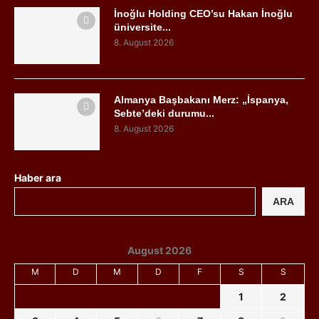
İnoğlu Holding CEO’su Hakan İnoğlu
üniversite...
8. August 2026
Almanya Başbakanı Merz: „İspanya,
Sebte’deki durumu...
8. August 2026
Haber ara
ARA
August 2026
M
D
M
D
F
S
S
1
2