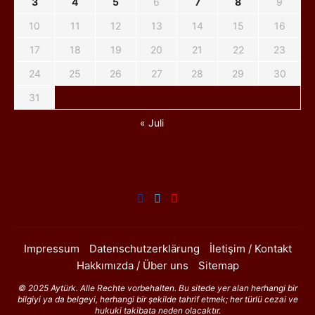
3
4
5
6
7
8
9
10
11
12
13
14
15
16
17
18
19
20
21
22
23
24
25
26
27
28
29
30
31
« Juli
Impressum
Datenschutzerklärung
İletişim / Kontakt
Hakkımızda / Über uns
Sitemap
© 2025 Aytürk. Alle Rechte vorbehalten. Bu sitede yer alan herhangi bir
bilgiyi ya da belgeyi, herhangi bir şekilde tahrif etmek; her türlü cezai ve
hukuki takibata neden olacaktır.