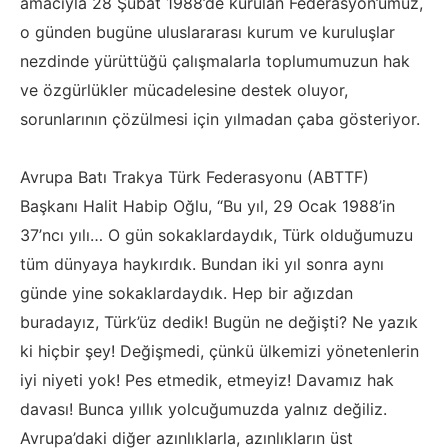
amacıyla 28 Şubat 1988’de kurulan Federasyon’umuz,
o günden bugüne uluslararası kurum ve kuruluşlar
nezdinde yürüttüğü çalışmalarla toplumumuzun hak
ve özgürlükler mücadelesine destek oluyor,
sorunlarının çözülmesi için yılmadan çaba gösteriyor.
Avrupa Batı Trakya Türk Federasyonu (ABTTF)
Başkanı Halit Habip Oğlu, “Bu yıl, 29 Ocak 1988’in
37’ncı yılı… O gün sokaklardaydık, Türk olduğumuzu
tüm dünyaya haykırdık. Bundan iki yıl sonra aynı
günde yine sokaklardaydık. Hep bir ağızdan
buradayız, Türk’üz dedik! Bugün ne değişti? Ne yazık
ki hiçbir şey! Değişmedi, çünkü ülkemizi yönetenlerin
iyi niyeti yok! Pes etmedik, etmeyiz! Davamız hak
davası! Bunca yıllık yolcuğumuzda yalnız değiliz.
Avrupa’daki diğer azınlıklarla, azınlıkların üst