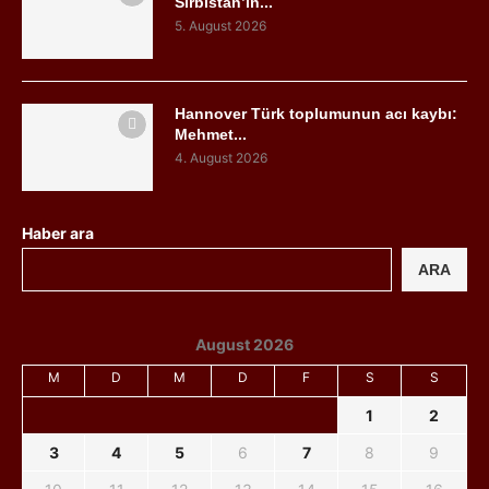
Sırbistan’ın...
5. August 2026
Hannover Türk toplumunun acı kaybı:
Mehmet...
4. August 2026
Haber ara
ARA
August 2026
M
D
M
D
F
S
S
1
2
3
4
5
6
7
8
9