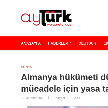
ANASAYFA
HABERLER
DEUTSCH
E
DÜNYA
Almanya hükümeti dü
mücadele için yasa ta
13. Oktober 2023
Kaydet
A+
A-