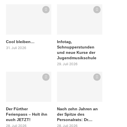
Cool bleiben…
Infotag,
Schnupperstunden
31. Juli 2026
und neue Kurse der
Jugendmusikschule
29. Juli 2026
Der Fürther
Nach zehn Jahren an
Ferienpass – Holt ihn
der Spitze des
euch JETZT!
Personalrats: Dr....
28. Juli 2026
28. Juli 2026