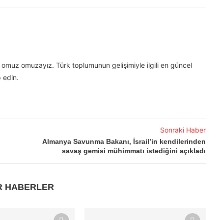
omuz omuzayız. Türk toplumunun gelişimiyle ilgili en güncel
 edin.
Sonraki Haber
Almanya Savunma Bakanı, İsrail’in kendilerinden
savaş gemisi mühimmatı istediğini açıkladı
R HABERLER