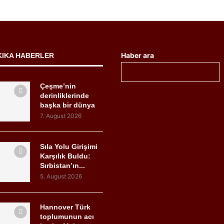
Haber ara
KIKA HABERLER
Çeşme’nin
derinliklerinde
başka bir dünya
7. August 2026
Sıla Yolu Girişimi
Karşılık Buldu:
Sırbistan’ın...
5. August 2026
Hannover Türk
toplumunun acı