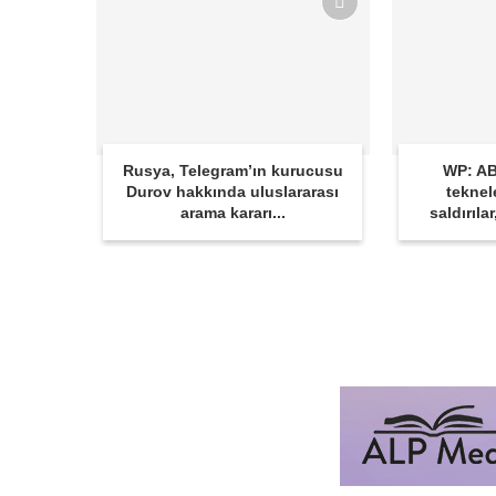
Rusya, Telegram’ın kurucusu
WP: AB
Durov hakkında uluslararası
teknel
arama kararı...
saldırıla