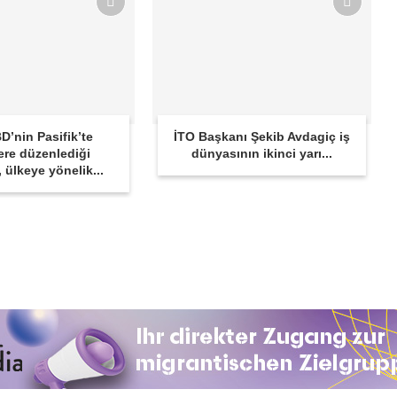
D’nin Pasifik’te
İTO Başkanı Şekib Avdagiç iş
ere düzenlediği
dünyasının ikinci yarı...
r, ülkeye yönelik...