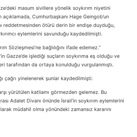
ze’deki masum sivillere yönelik soykırım niyetini
ilen açıklamada, Cumhurbaşkanı Hage Geingob’un
ını reddetmesinden ötürü derin bir endişe duyduğu,
ykırımcı eylemlerini savunduğu kaydedilmişti.
ırım Sözleşmesi’ne bağlılığını ifade edemez.“
in Gazze’de işlediği suçların soykırıma eş olduğu ve
tleri tarafından da ortaya konulduğu vurgulanmıştı.
ı çağrı yinelenerek şunlar kaydedilmişti:
e karşı yürütülen katliamı görmezden gelemez. Bu
ı Adalet Divanı önünde İsrail’in soykırım eylemlerini
larak müdahil olma yönündeki zamansız kararını