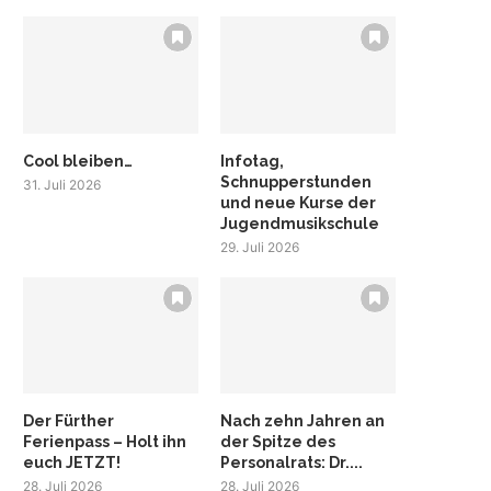
Cool bleiben…
Infotag,
Schnupperstunden
31. Juli 2026
und neue Kurse der
Jugendmusikschule
29. Juli 2026
Der Fürther
Nach zehn Jahren an
Ferienpass – Holt ihn
der Spitze des
euch JETZT!
Personalrats: Dr....
28. Juli 2026
28. Juli 2026