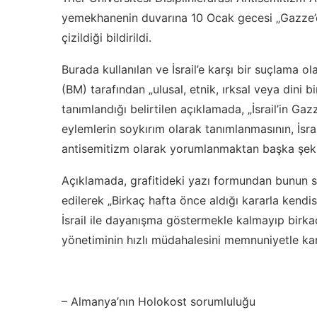
yemekhanenin duvarına 10 Ocak gecesi „Gazze’dek
çizildiği bildirildi.
Burada kullanılan ve İsrail’e karşı bir suçlama ola
(BM) tarafından „ulusal, etnik, ırksal veya din
tanımlandığı belirtilen açıklamada, „İsrail’in G
eylemlerin soykırım olarak tanımlanmasının, İsrail’
antisemitizm olarak yorumlanmaktan başka şek
Açıklamada, grafitideki yazı formundan bunun sol
edilerek „Birkaç hafta önce aldığı kararla kendi
İsrail ile dayanışma göstermekle kalmayıp birkaç
yönetiminin hızlı müdahalesini memnuniyetle karşı
– Almanya’nın Holokost sorumluluğu