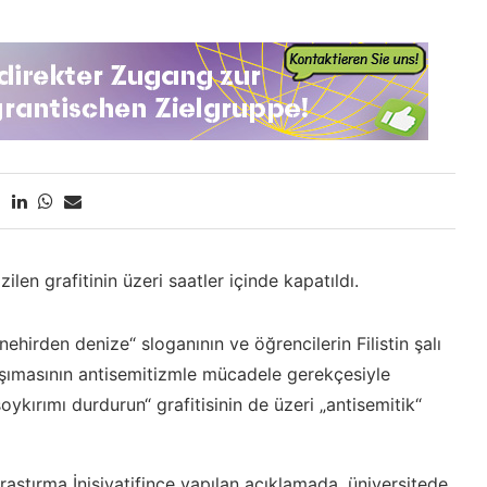
len grafitinin üzeri saatler içinde kapatıldı.
„nehirden denize“ sloganının ve öğrencilerin Filistin şalı
 taşımasının antisemitizmle mücadele gerekçesiyle
kırımı durdurun“ grafitisinin de üzeri „antisemitik“
Araştırma İnisiyatifince yapılan açıklamada, üniversitede