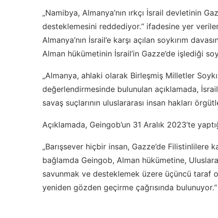
„Namibya, Almanya’nın ırkçı İsrail devletinin Gaz
desteklemesini reddediyor.“ ifadesine yer ver
Almanya’nın İsrail’e karşı açılan soykırım davas
Alman hükümetinin İsrail’in Gazze’de işlediği so
„Almanya, ahlaki olarak Birleşmiş Milletler Soyk
değerlendirmesinde bulunulan açıklamada, İsrail’
savaş suçlarının uluslararası insan hakları örgü
Açıklamada, Geingob’un 31 Aralık 2023’te yaptığ
„Barışsever hiçbir insan, Gazze’de Filistinliler
bağlamda Geingob, Alman hükümetine, Uluslararas
savunmak ve desteklemek üzere üçüncü taraf o
yeniden gözden geçirme çağrısında bulunuyor.“