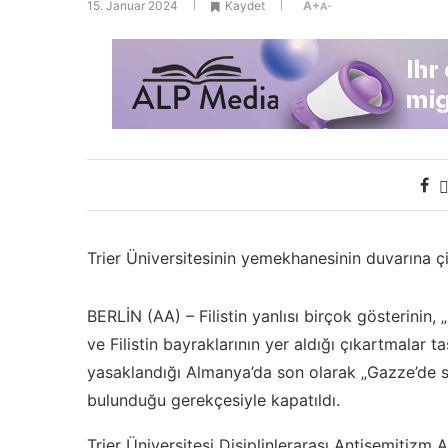
15. Januar 2024
Kaydet
A+
A-
Trier Üniversitesinin yemekhanesinin duvarına çizi
BERLİN (AA) – Filistin yanlısı birçok gösterinin, 
ve Filistin bayraklarının yer aldığı çıkartmalar
yasaklandığı Almanya’da son olarak „Gazze’de soy
bulunduğu gerekçesiyle kapatıldı.
Trier Üniversitesi Disiplinlerarası Antisemitizm 