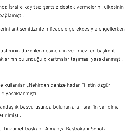
 İsrail’e kayıtsız şartsız destek vermelerini, ülkesinin
bağlamıştı.
ilerini antisemitizmle mücadele gerekçesiyle engellerken
a gösterinin düzenlenmesine izin verilmezken başkent
ayraklarının bulunduğu çıkartmalar taşıması yasaklanmıştı.
rde kullanılan „Nehirden denize kadar Filistin özgür
le yasaklanmıştı.
ndaşlık başvurusunda bulunanlara „İsrail’in var olma
irilmişti.
bancı hükümet başkanı, Almanya Başbakanı Scholz