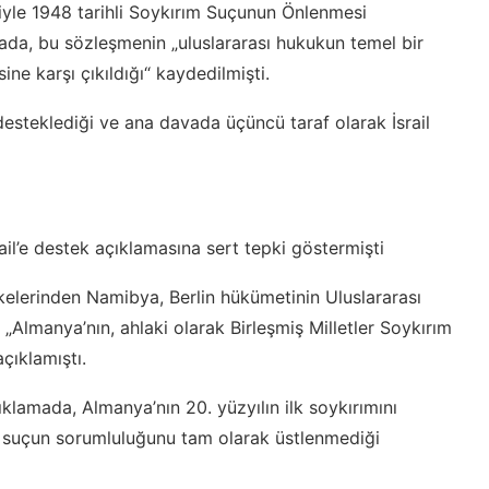
yle 1948 tarihli Soykırım Suçunun Önlenmesi
mada, bu sözleşmenin „uluslararası hukukun temel bir
ine karşı çıkıldığı“ kaydedilmişti.
esteklediği ve ana davada üçüncü taraf olarak İsrail
il’e destek açıklamasına sert tepki göstermişti
kelerinden Namibya, Berlin hükümetinin Uluslararası
, „Almanya’nın, ahlaki olarak Birleşmiş Milletler Soykırım
çıklamıştı.
amada, Almanya’nın 20. yüzyılın ilk soykırımını
u suçun sorumluluğunu tam olarak üstlenmediği