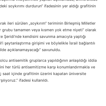
i soykırımı durdurun“ ifadesinin yer aldığı grafitinin
rak ileri sürülen „soykırım“ teriminin Birleşmiş Milletler
i bir grubu tamamen veya kısmen yok etme niyeti“ olarak
azze Şeridi’nde kendisini savunma amacıyla yaptığı
i şeytanlaştırma girişimi ve böylelikle İsrail bağlantılı
ilde açıklanamayacağı“ savunuldu.
cu antisemitik gruplarca yapıldığının anlaşıldığı iddia
sini her türlü antisemitizme karşı konumlandırmakla ve
 saat içinde grafitinin üzerini kapatan üniversite
lıyoruz.” ifadesi kullanıldı.