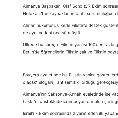
Almanya Başbakanı Olaf Scholz, 7 Ekim sonrasında
Holokost’tan kaynaklanan tarihi sorumluluğuna 
Alman hükümeti, ülkede Filistin’e destek göster
de aynı nedeni öne sürmüştü.
Ülkede bu süreçte Filistin yanlısı 100’den fazl
Berlin’de öğrencilerin Filistin şalı ve Filistin b
Bavyera eyaletinde ise Filistin yanlısı gösterile
olacak“ sloganı, „antisemitik“ olduğu gerekçesiy
Almanya’nın Saksonya-Anhalt eyaletinde ise vata
hakkı“nı desteklediklerini beyan etmeleri şartı get
İsrail’i 7 Ekim sonrasında ziyaret eden ilk ya