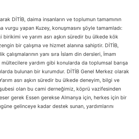
arak DİTİB, daima insanların ve toplumun tamamının
na vurgu yapan Kuzey, konuşmasını şöyle tamamladı:
i birikimi ve yarım asrı aşkın süredir bu ülkede kök
ngin bir çalışma ve hizmet alanına sahiptir. DİTİB,
lik çalışmalarının yanı sıra İslam din dersleri, İmam
a mültecilere yardım gibi konularda da toplumsal barışa
kılarda bulunan bir kurumdur. DİTİB Genel Merkez olarak
Yarım asrı aşkın süredir bu ülkede deneyim, bilgi ve
r şubesi olan bu cami derneğimiz, köprü vazifesinden
 eser gerek Essen gerekse Almanya için, herkes için bir
ugüne gelinceye kadar destek sunan, yardımlarını