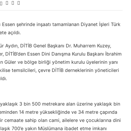
 Essen şehrinde inşaatı tamamlanan Diyanet İşleri Türk
te açıldı.
ür Aydın, DİTİB Genel Başkanı Dr. Muharrem Kuzey,
r, DİTİB’den Essen Dini Danışma Kurulu Başkanı İbrahim
n Güler ve bölge birliği yönetim kurulu üyelerinin yanı
kilise temsilcileri, çevre DİTİB derneklerinin yöneticileri
ldı.
yaklaşık 3 bin 500 metrekare alan üzerine yaklaşık bin
 zeminden 14 metre yüksekliğinde ve 34 metre çapında
r cemaate sahip olan cami, ailelere ve çocuklarına dini
aklaşık 700’e yakın Müslümana ibadet etme imkanı