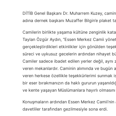
DİTİB Genel Başkanı Dr. Muharrem Kuzey, camin
adına dernek başkanı Muzaffer Bilgin’e plaket ta
Camilerin birlikte yaşama kültüne zenginlik k
Taylan Özgür Aydın, “Essen Merkez Camii yöneti
gerçekleştirdikleri etkinlikler için gönülden te
süreci ve uykusuz gecelerin ardından nihayet büy
Camiler sadece ibadet edilen yerler değil, ayn
veren mekanlardır. Caminin alımında ve bugün aç
veren herkese özellikle teşekkürlerimi sunmak is
bir eser bırakmanızın da haklı gururun yaşanıl
ve kente yaşayan Müslümanlara hayırlı olmasını 
Konuşmaların ardından Essen Merkez Camii’nin açı
davetliler tarafından gezilmesiyle sona erdi.