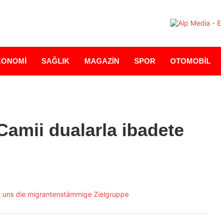
KONOMİ
SAĞLIK
MAGAZİN
SPOR
OTOMOBİL
amii dualarla ibadete