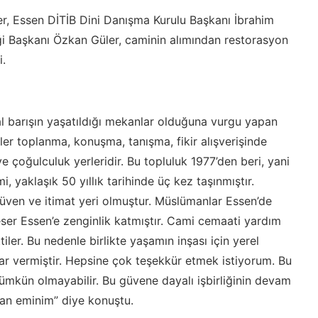
r, Essen DİTİB Dini Danışma Kurulu Başkanı İbrahim
ği Başkanı Özkan Güler, caminin alımından restorasyon
i.
al barışın yaşatıldığı mekanlar olduğuna vurgu yapan
r toplanma, konuşma, tanışma, fikir alışverişinde
e çoğulculuk yerleridir. Bu topluluk 1977’den beri, yani
, yaklaşık 50 yıllık tarihinde üç kez taşınmıştır.
üven ve itimat yeri olmuştur. Müslümanlar Essen’de
 eser Essen’e zenginlik katmıştır. Cami cemaati yardım
ler. Bu nedenle birlikte yaşamın inşası için yerel
ar vermiştir. Hepsine çok teşekkür etmek istiyorum. Bu
ümkün olmayabilir. Bu güvene dayalı işbirliğinin devam
n eminim” diye konuştu.