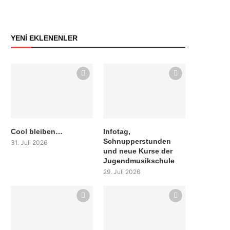
YENİ EKLENENLER
Cool bleiben…
Infotag,
Schnupperstunden
31. Juli 2026
und neue Kurse der
Jugendmusikschule
29. Juli 2026