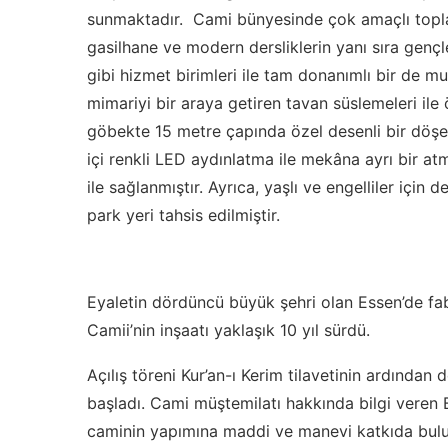
sunmaktadır. Cami bünyesinde çok amaçlı toplant
gasilhane ve modern dersliklerin yanı sıra gençle
gibi hizmet birimleri ile tam donanımlı bir de m
mimariyi bir araya getiren tavan süslemeleri il
göbekte 15 metre çapında özel desenli bir döşe
içi renkli LED aydınlatma ile mekâna ayrı bir atmo
ile sağlanmıştır. Ayrıca, yaşlı ve engelliler içi
park yeri tahsis edilmiştir.
Eyaletin dördüncü büyük şehri olan Essen’de fa
Camii’nin inşaatı yaklaşık 10 yıl sürdü.
Açılış töreni Kur’an-ı Kerim tilavetinin ardında
başladı. Cami müştemilatı hakkında bilgi veren Bi
caminin yapımına maddi ve manevi katkıda bulun