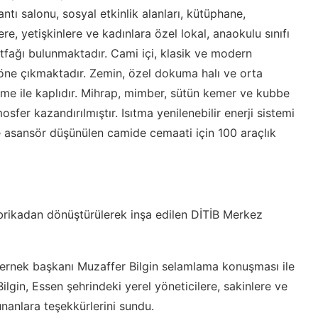
ı salonu, sosyal etkinlik alanları, kütüphane,
re, yetişkinlere ve kadınlara özel lokal, anaokulu sınıfı
utfağı bulunmaktadır. Cami içi, klasik ve modern
e öne çıkmaktadır. Zemin, özel dokuma halı ve orta
me ile kaplıdır. Mihrap, mimber, sütün kemer ve kubbe
sfer kazandırılmıştır. Isıtma yenilenebilir enerji sistemi
n de asansör düşünülen camide cemaati için 100 araçlık
brikadan dönüştürülerek inşa edilen DİTİB Merkez
n dernek başkanı Muzaffer Bilgin selamlama konuşması ile
lgin, Essen şehrindeki yerel yöneticilere, sakinlere ve
anlara teşekkürlerini sundu.