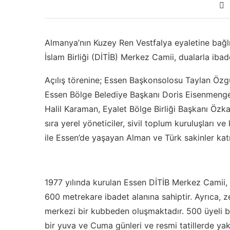
Almanya’nın Kuzey Ren Vestfalya eyaletine bağlı
İslam Birliği (DİTİB) Merkez Camii, dualarla ibade
Açılış törenine; Essen Başkonsolosu Taylan Özg
Essen Bölge Belediye Başkanı Doris Eisenmenge
Halil Karaman, Eyalet Bölge Birliği Başkanı Özka
sıra yerel yöneticiler, sivil toplum kuruluşları ve 
ile Essen’de yaşayan Alman ve Türk sakinler katı
1977 yılında kurulan Essen DİTİB Merkez Camii, 
600 metrekare ibadet alanına sahiptir. Ayrıca,
merkezi bir kubbeden oluşmaktadır. 500 üyeli bi
bir yuva ve Cuma günleri ve resmi tatillerde y