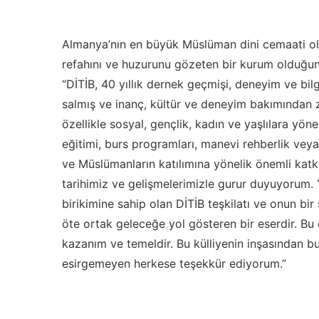
Almanya’nın en büyük Müslüman dini cemaati ol
refahını ve huzurunu gözeten bir kurum olduğu
“DİTİB, 40 yıllık dernek geçmişi, deneyim ve bilg
salmış ve inanç, kültür ve deneyim bakımından ze
özellikle sosyal, gençlik, kadın ve yaşlılara yöne
eğitimi, burs programları, manevi rehberlik vey
ve Müslümanların katılımına yönelik önemli kat
tarihimiz ve gelişmelerimizle gurur duyuyorum. 
birikimine sahip olan DİTİB teşkilatı ve onun bi
öte ortak geleceğe yol gösteren bir eserdir. Bu
kazanım ve temeldir. Bu külliyenin inşasından b
esirgemeyen herkese teşekkür ediyorum.”