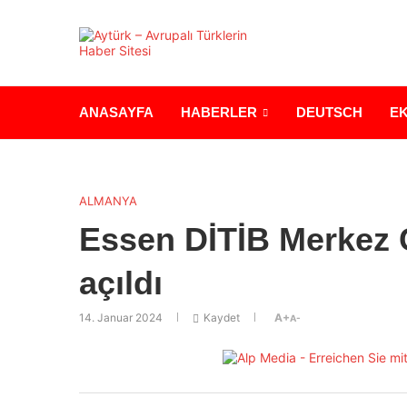
ANASAYFA
HABERLER
DEUTSCH
E
ALMANYA
Essen DİTİB Merkez C
açıldı
14. Januar 2024
Kaydet
A+
A-