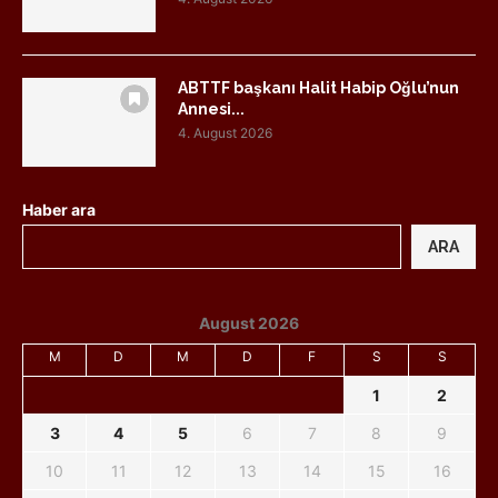
ABTTF başkanı Halit Habip Oğlu’nun
Annesi...
4. August 2026
Haber ara
ARA
August 2026
M
D
M
D
F
S
S
1
2
3
4
5
6
7
8
9
10
11
12
13
14
15
16