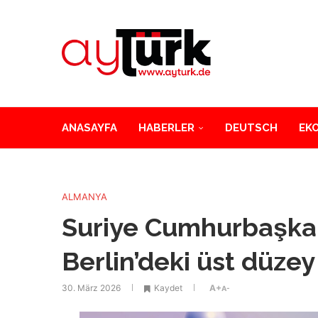
ANASAYFA
HABERLER
DEUTSCH
EK
ALMANYA
Suriye Cumhurbaşka
Berlin’deki üst düze
30. März 2026
Kaydet
A+
A-