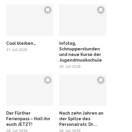
Cool bleiben…
Infotag,
Schnupperstunden
31. Juli 2026
und neue Kurse der
Jugendmusikschule
29. Juli 2026
Der Fürther
Nach zehn Jahren an
Ferienpass – Holt ihn
der Spitze des
euch JETZT!
Personalrats: Dr....
28. Juli 2026
28. Juli 2026