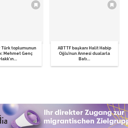
 Türk toplumunun
ABTTF başkanı Halit Habip
bı: Mehmet Genç
Oğlu’nun Annesi dualarla
Hakk’ın...
Batı...