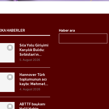
Haber ara
KIKA HABERLER
Sıla Yolu Girişimi
Karşılık Buldu:
Sırbistan’ın...
5. August 2026
Hannover Türk
toplumunun acı
kaybı: Mehmet...
4. August 2026
ABTTF başkanı
Halit Habip