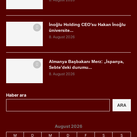
İnoğlu Holding CEO’su Hakan İnoğlu
üniversite...
8. August 2026
Almanya Başbakanı Merz: „İspanya,
Sebte’deki durumu...
8. August 2026
Haber ara
ARA
August 2026
M
D
M
D
F
S
S