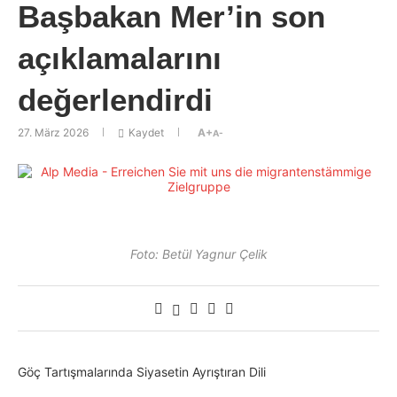
Başbakan Mer’in son
açıklamalarını
değerlendirdi
27. März 2026
Kaydet
A+
A-
Foto: Betül Yagnur Çelik
Göç Tartışmalarında Siyasetin Ayrıştıran Dili