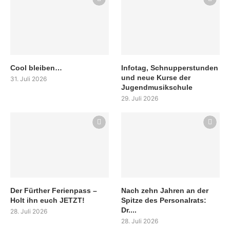
Cool bleiben…
Infotag, Schnupperstunden
und neue Kurse der
31. Juli 2026
Jugendmusikschule
29. Juli 2026
Der Fürther Ferienpass –
Nach zehn Jahren an der
Holt ihn euch JETZT!
Spitze des Personalrats:
Dr....
28. Juli 2026
28. Juli 2026