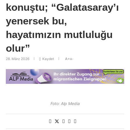
konuştu; “Galatasaray’ı
yenersek bu,
hayatımızın mutluluğu
olur”
28. März 2026
Kaydet
A+
A-
Foto: Alp Media