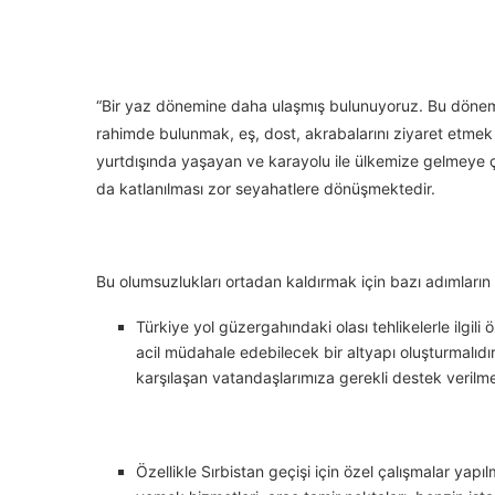
“Bir yaz dönemine daha ulaşmış bulunuyoruz. Bu dönem 
rahimde bulunmak, eş, dost, akrabalarını ziyaret etmek i
yurtdışında yaşayan ve karayolu ile ülkemize gelmeye ç
da katlanılması zor seyahatlere dönüşmektedir.
Bu olumsuzlukları ortadan kaldırmak için bazı adımların a
Türkiye yol güzergahındaki olası tehlikelerle ilgil
acil müdahale edebilecek bir altyapı oluşturmalıdır
karşılaşan vatandaşlarımıza gerekli destek verilmel
Özellikle Sırbistan geçişi için özel çalışmalar ya