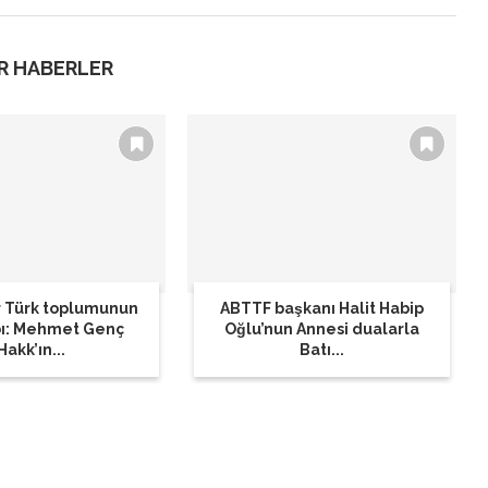
R HABERLER
 Türk toplumunun
ABTTF başkanı Halit Habip
bı: Mehmet Genç
Oğlu’nun Annesi dualarla
Hakk’ın...
Batı...