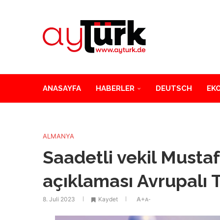
ANASAYFA
HABERLER
DEUTSCH
EK
ALMANYA
Saadetli vekil Mustaf
açıklaması Avrupalı T
8. Juli 2023
Kaydet
A+
A-