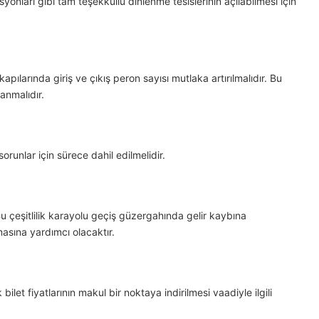
yonları gibi tam teşekküllü dinlenme tesislerinin açılabilmesi için
apılarında giriş ve çıkış peron sayısı mutlaka artırılmalıdır. Bu
anmalıdır.
runlar için sürece dahil edilmelidir.
. Bu çeşitlilik karayolu geçiş güzergahında gelir kaybına
asına yardımcı olacaktır.
bilet fiyatlarının makul bir noktaya indirilmesi vaadiyle ilgili