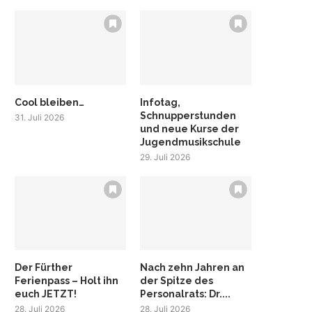
Cool bleiben…
Infotag,
Schnupperstunden
31. Juli 2026
und neue Kurse der
Jugendmusikschule
29. Juli 2026
Der Fürther
Nach zehn Jahren an
Ferienpass – Holt ihn
der Spitze des
euch JETZT!
Personalrats: Dr....
28. Juli 2026
28. Juli 2026