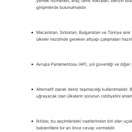
yemek hizmetleri, araç tamir noktaları, benzin istas
girişimlerde bulunulmalıdır.
Macaristan, Sırbistan, Bulgaristan ve Türkiye sınır k
ülkeler nezdinde gereken altyapı çalışmaları hazırl
Avrupa Parlamentosu (AP), yol güvenliği ve diğer so
Alternatif olarak deniz taşımacılığı kullanılmalıdır
uğrayacak olan ülkelerin sorunun ciddiyetini anlam
İktidar, bu seçimlerdeki vaatlerinden biri olan uçak 
beklentilere bir an önce cevap vermelidir.