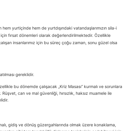
hem yurtiçinde hem de yurtdışındaki vatandaşlarımızın sila-i
çin fırsat dönemleri olarak değerlendirilmektedir. Özellikle
alışan insanlarımız için bu süreç çoğu zaman, sonu güzel olsa
tılması gereklidir.
i özellikle bu dönemde çalışacak „Kriz Masası“ kurmalı ve sorunlara
. Rüşvet, can ve mal güvenliği, hırsızlık, haksız muamele ile
idir.
pılmalı, gidiş ve dönüş güzergahlarında olmak üzere konaklama,