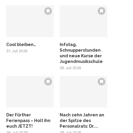
Cool bleiben…
Infotag,
Schnupperstunden
31. Juli 2026
und neue Kurse der
Jugendmusikschule
29. Juli 2026
Der Fürther
Nach zehn Jahren an
Ferienpass – Holt ihn
der Spitze des
euch JETZT!
Personalrats: Dr....
28. Juli 2026
28. Juli 2026