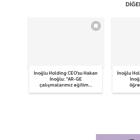
DİĞE
İnoğlu Holding CEO’su Hakan
İnoğlu Ho
İnoğlu: “AR-GE
İnoğ
çalışmalarımız eğitim...
öğren