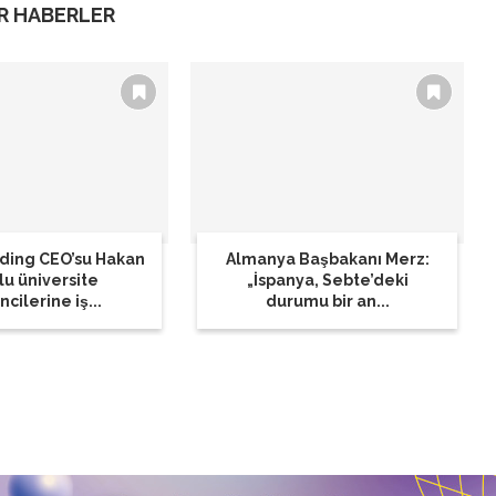
R HABERLER
lding CEO’su Hakan
Almanya Başbakanı Merz:
lu üniversite
„İspanya, Sebte’deki
cilerine iş...
durumu bir an...