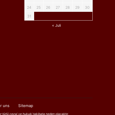
24
25
26
27
28
29
30
31
« Juli
r uns
Sitemap
er türlü cezai ve hukuki takibata neden olacaktır.