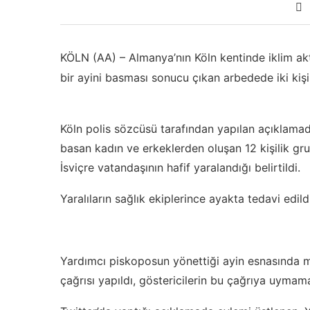
KÖLN (AA) – Almanya’nın Köln kentinde iklim akti
bir ayini basması sonucu çıkan arbedede iki kişi
Köln polis sözcüsü tarafından yapılan açıklamad
basan kadın ve erkeklerden oluşan 12 kişilik grub
İsviçre vatandaşının hafif yaralandığı belirtildi.
Yaralıların sağlık ekiplerince ayakta tedavi edildiğ
Yardımcı piskoposun yönettiği ayin esnasında m
çağrısı yapıldı, göstericilerin bu çağrıya uymama