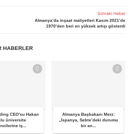
Sonraki Haber
.
Almanya’da inşaat maliyetleri Kasım 2021’de
1970’den beri en yüksek artışı gösterdi
R HABERLER
lding CEO’su Hakan
Almanya Başbakanı Merz:
lu üniversite
„İspanya, Sebte’deki durumu
ncilerine iş...
bir an...