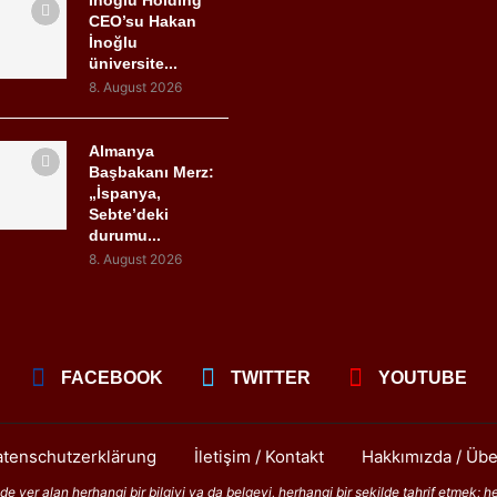
CEO’su Hakan
İnoğlu
üniversite...
8. August 2026
Almanya
Başbakanı Merz:
„İspanya,
Sebte’deki
durumu...
8. August 2026
FACEBOOK
TWITTER
YOUTUBE
tenschutzerklärung
İletişim / Kontakt
Hakkımızda / Übe
 yer alan herhangi bir bilgiyi ya da belgeyi, herhangi bir şekilde tahrif etmek; h