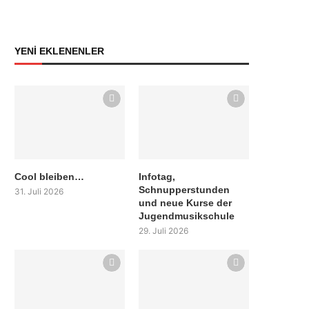
YENİ EKLENENLER
Cool bleiben…
Infotag,
Schnupperstunden
31. Juli 2026
und neue Kurse der
Jugendmusikschule
29. Juli 2026