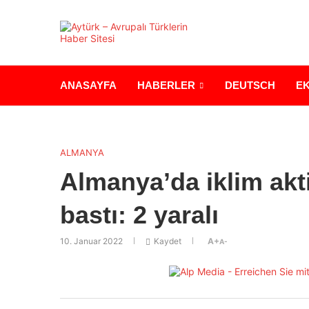
ANASAYFA
HABERLER
DEUTSCH
E
ALMANYA
Almanya’da iklim akti
bastı: 2 yaralı
10. Januar 2022
Kaydet
A+
A-