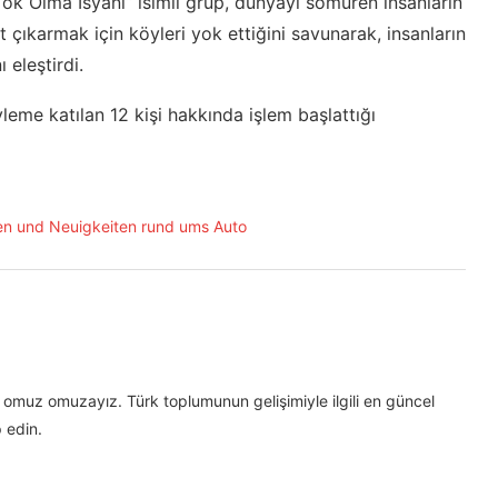
Yok Olma İsyanı“ isimli grup, dünyayı sömüren insanların
ıt çıkarmak için köyleri yok ettiğini savunarak, insanların
eleştirdi.
eyleme katılan 12 kişi hakkında işlem başlattığı
omuz omuzayız. Türk toplumunun gelişimiyle ilgili en güncel
 edin.