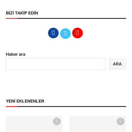
BİZİ TAKİP EDİN
Haber ara
ARA
YENİ EKLENENLER