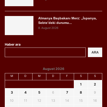
Almanya Başbakanı Merz: „İspanya,
Sebte’deki durumu...
8. August 2026
Haber ara
ARA
August 2026
M
D
M
D
F
S
S
1
2
3
4
5
6
7
8
9
10
11
12
13
14
15
16