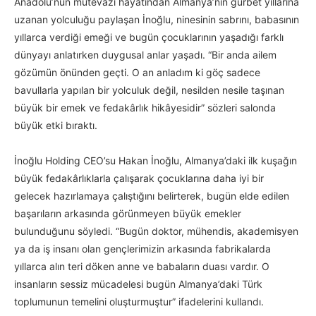
Anadolu’nun mütevazı hayatından Almanya’nın gurbet yıllarına
uzanan yolculuğu paylaşan İnoğlu, ninesinin sabrını, babasının
yıllarca verdiği emeği ve bugün çocuklarının yaşadığı farklı
dünyayı anlatırken duygusal anlar yaşadı. “Bir anda ailem
gözümün önünden geçti. O an anladım ki göç sadece
bavullarla yapılan bir yolculuk değil, nesilden nesile taşınan
büyük bir emek ve fedakârlık hikâyesidir” sözleri salonda
büyük etki bıraktı.
İnoğlu Holding CEO’su Hakan İnoğlu, Almanya’daki ilk kuşağın
büyük fedakârlıklarla çalışarak çocuklarına daha iyi bir
gelecek hazırlamaya çalıştığını belirterek, bugün elde edilen
başarıların arkasında görünmeyen büyük emekler
bulunduğunu söyledi. “Bugün doktor, mühendis, akademisyen
ya da iş insanı olan gençlerimizin arkasında fabrikalarda
yıllarca alın teri döken anne ve babaların duası vardır. O
insanların sessiz mücadelesi bugün Almanya’daki Türk
toplumunun temelini oluşturmuştur” ifadelerini kullandı.