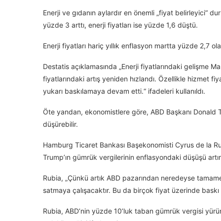
Enerji ve gıdanın aylardır en önemli „fiyat belirleyici“ 
yüzde 3 arttı, enerji fiyatları ise yüzde 1,6 düştü.
Enerji fiyatları hariç yıllık enflasyon martta yüzde 2,7 o
Destatis açıklamasında „Enerji fiyatlarındaki gelişme Ma
fiyatlarındaki artış yeniden hızlandı. Özellikle hizmet fi
yukarı baskılamaya devam etti.“ ifadeleri kullanıldı.
Öte yandan, ekonomistlere göre, ABD Başkanı Donald Tr
düşürebilir.
Hamburg Ticaret Bankası Başekonomisti Cyrus de la Rubi
Trump’ın gümrük vergilerinin enflasyondaki düşüşü artırm
Rubia, „Çünkü artık ABD pazarından neredeyse tamamen
satmaya çalışacaktır. Bu da birçok fiyat üzerinde baskı
Rubia, ABD’nin yüzde 10’luk taban gümrük vergisi yürür