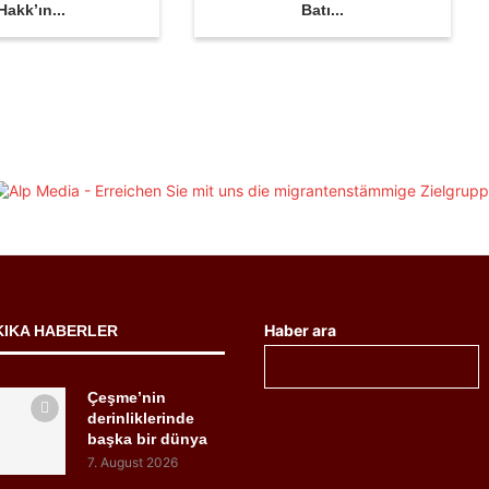
Hakk’ın...
Batı...
Haber ara
KIKA HABERLER
Çeşme’nin
derinliklerinde
başka bir dünya
7. August 2026