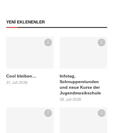
YENİ EKLENENLER
Cool bleiben…
Infotag,
Schnupperstunden
31. Juli 2026
und neue Kurse der
Jugendmusikschule
29. Juli 2026