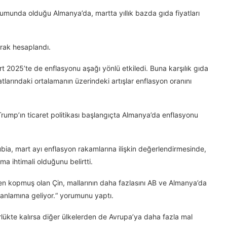
durumunda olduğu Almanya’da, martta yıllık bazda gıda fiyatları
larak hesaplandı.
rt 2025’te de enflasyonu aşağı yönlü etkiledi. Buna karşılık gıda
yatlarındaki ortalamanın üzerindeki artışlar enflasyon oranını
ump’ın ticaret politikası başlangıçta Almanya’da enflasyonu
a, mart ayı enflasyon rakamlarına ilişkin değerlendirmesinde,
a ihtimali olduğunu belirtti.
 kopmuş olan Çin, mallarının daha fazlasını AB ve Almanya’da
 anlamına geliyor.“ yorumunu yaptı.
lükte kalırsa diğer ülkelerden de Avrupa’ya daha fazla mal