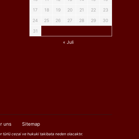
17
18
19
20
21
22
23
24
25
26
27
28
29
30
31
« Juli
r uns
Sitemap
er türlü cezai ve hukuki takibata neden olacaktır.