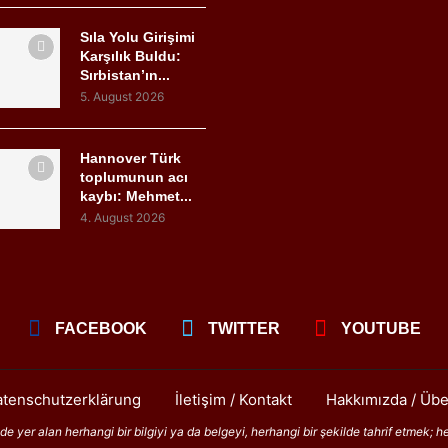
Sıla Yolu Girişimi
Karşılık Buldu:
Sırbistan’ın...
5. August 2026
Hannover Türk
toplumunun acı
kaybı: Mehmet...
4. August 2026
FACEBOOK
TWITTER
YOUTUBE
tenschutzerklärung
İletişim / Kontakt
Hakkımızda / Übe
 yer alan herhangi bir bilgiyi ya da belgeyi, herhangi bir şekilde tahrif etmek; h