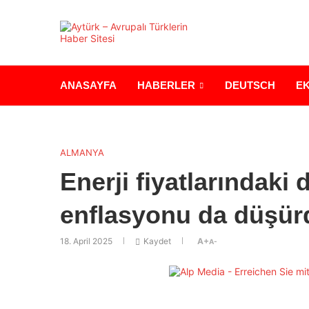
ANASAYFA
HABERLER
DEUTSCH
E
ALMANYA
Enerji fiyatlarındak
enflasyonu da düşür
18. April 2025
Kaydet
A+
A-