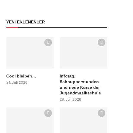
YENİ EKLENENLER
Cool bleiben…
Infotag,
Schnupperstunden
31. Juli 2026
und neue Kurse der
Jugendmusikschule
29. Juli 2026