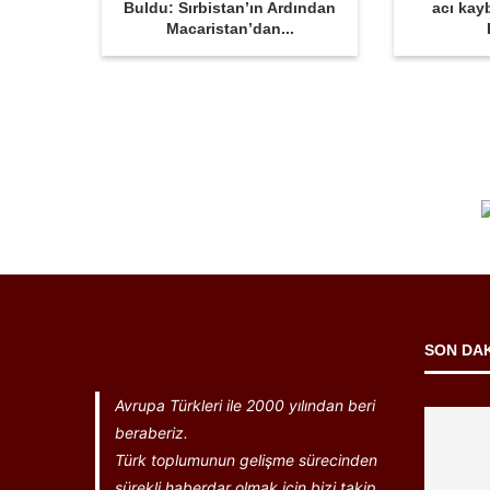
Buldu: Sırbistan’ın Ardından
acı kay
Macaristan’dan...
SON DA
Avrupa Türkleri ile 2000 yılından beri
beraberiz.
Türk toplumunun gelişme sürecinden
sürekli haberdar olmak için bizi takip