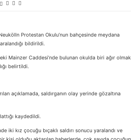
i Neukölln Protestan Okulu’nun bahçesinde meydana
ralandığı bildirildi.
deki Mainzer Caddesi’nde bulunan okulda biri ağır olmak
ı belirtildi.
rılan açıklamada, saldırganın olay yerinde gözaltına
attığı kaydedildi.
de iki kız çocuğu bıçaklı saldırı sonucu yaralandı ve
n bir kişi olduğu aktarılan haberlerde, çok sayıda çocuğun