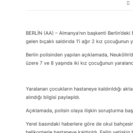
BERLİN (AA) – Almanya’nın başkenti Berlin’dek
gelen bıçaklı saldırıda 1’i ağır 2 kız çocuğunun ya
Berlin polisinden yapılan açıklamada, Neukölln’
üzere 7 ve 8 yaşında iki kız çocuğunun yaralandığ
Yaralanan çocukların hastaneye kaldırıldığı akta
alındığı bilgisi paylaşıldı.
Açıklamada, polisin olaya ilişkin soruşturma başl
Yerel basındaki haberlere göre de okul bahçesin
helikopterle hastaneye kaldırıldı. Failin yetişki