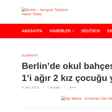
ANASAYFA
HABERLER
DEUTSCH
E
ALMANYA
Berlin’de okul bahçes
1’i ağır 2 kız çocuğu
4. Mai 2023
Kaydet
A+
A-