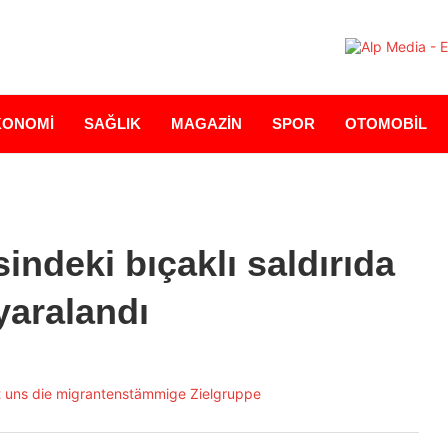
KONOMİ
SAĞLIK
MAGAZİN
SPOR
OTOMOBİL
indeki bıçaklı saldırıda
 yaralandı