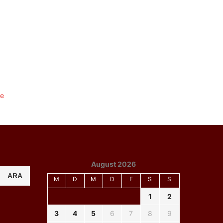
August 2026
ARA
M
D
M
D
F
S
S
1
2
3
4
5
6
7
8
9