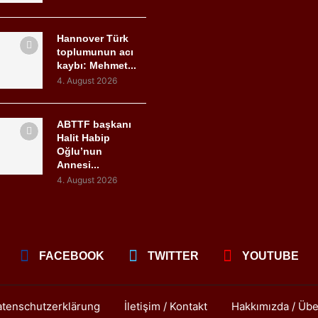
Hannover Türk
toplumunun acı
kaybı: Mehmet...
4. August 2026
ABTTF başkanı
Halit Habip
Oğlu’nun
Annesi...
4. August 2026
FACEBOOK
TWITTER
YOUTUBE
tenschutzerklärung
İletişim / Kontakt
Hakkımızda / Übe