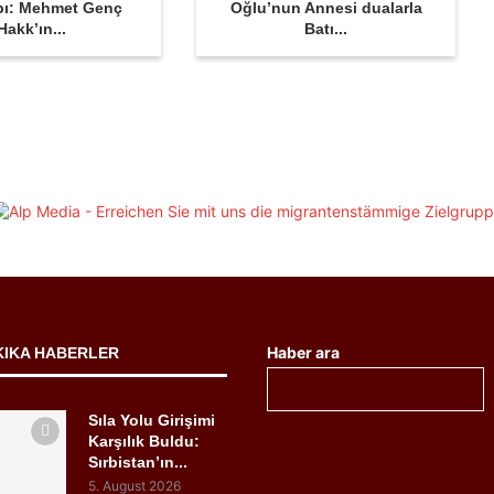
bı: Mehmet Genç
Oğlu’nun Annesi dualarla
Hakk’ın...
Batı...
Haber ara
KIKA HABERLER
Sıla Yolu Girişimi
Karşılık Buldu:
Sırbistan’ın...
5. August 2026