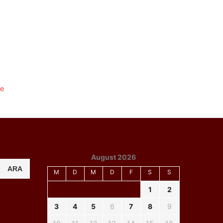
August 2026
ARA
M
D
M
D
F
S
S
1
2
3
4
5
6
7
8
9