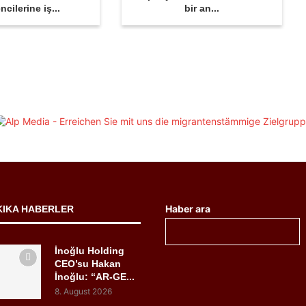
ncilerine iş...
bir an...
Haber ara
KIKA HABERLER
İnoğlu Holding
CEO’su Hakan
İnoğlu: “AR-GE...
8. August 2026