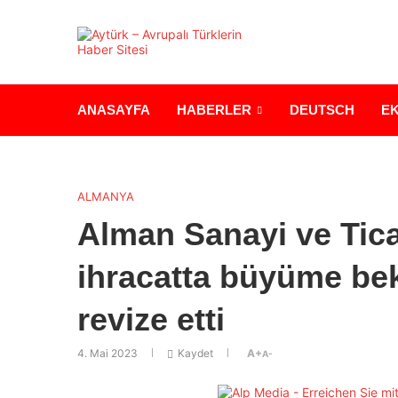
ANASAYFA
HABERLER
DEUTSCH
E
ALMANYA
Alman Sanayi ve Ticar
ihracatta büyüme bek
revize etti
4. Mai 2023
Kaydet
A+
A-