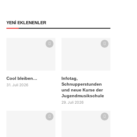
YENİ EKLENENLER
Cool bleiben…
Infotag,
Schnupperstunden
31. Juli 2026
und neue Kurse der
Jugendmusikschule
29. Juli 2026