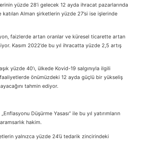
lerinin yüzde 28’i gelecek 12 ayda ihracat pazarlarında
atılan Alman şirketlerin yüzde 27’si ise işlerinde
yon, faizlerde artan oranlar ve küresel ticarette artan
yor. Kasım 2022’de bu yıl ihracatta yüzde 2,5 artış
şık yüzde 40’ı, ülkede Kovid-19 salgınıyla ilgili
faaliyetlerde önümüzdeki 12 ayda güçlü bir yükseliş
layacağını tahmin ediyor.
 „Enflasyonu Düşürme Yasası“ ile bu yıl yatırımların
karamsarlık hakim.
etlerin yalnızca yüzde 24’ü tedarik zincirindeki