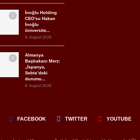
İnoğlu Holding
CEO’su Hakan
İnoğlu
üniversite...
8. August 2026
Almanya
Başbakanı Merz:
„İspanya,
Sebte’deki
durumu...
8. August 2026
FACEBOOK
TWITTER
YOUTUBE