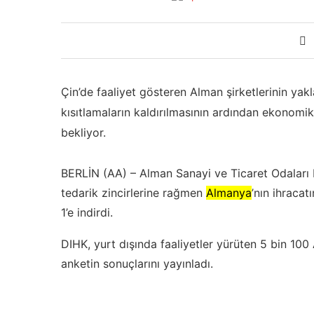
Çin’de faaliyet gösteren Alman şirketlerinin yakla
kısıtlamaların kaldırılmasının ardından ekonomi
bekliyor.
BERLİN (AA) – Alman Sanayi ve Ticaret Odaları Bi
tedarik zincirlerine rağmen
Almanya
’nın ihracat
1’e indirdi.
DIHK, yurt dışında faaliyetler yürüten 5 bin 100 
anketin sonuçlarını yayınladı.