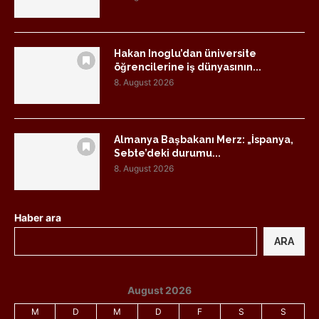
Hakan Inoglu’dan üniversite
öğrencilerine iş dünyasının...
8. August 2026
Almanya Başbakanı Merz: „İspanya,
Sebte’deki durumu...
8. August 2026
Haber ara
ARA
August 2026
M
D
M
D
F
S
S