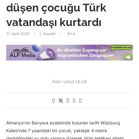
düşen çocuğu Türk
vatandaşı kurtardı
11. April 2026
Kaydet
A+
A-
Foto: Umut ULUS
Almanya’nın Bavyera eyaletinde bulunan tarihi Wülzburg
Kalesi’nde 7 yaşındaki bir çocuk, yaklaşık 4 metre
derinliğindeki su dolu sarnıca düşerek ölüm tehlikesi atlattı.