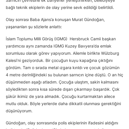
Sarnıcın çevresine ek bariyerler yerleştirilirken, belediyeye
bağlı teknik ekiplerin de olay yerine sevk edildiği belirtildi.
Olay sonrası Baba Ajans’a konuşan Murat Gündoğan,
yaşananları şu sözlerle anlattı:
İslam Toplumu Milli Görüş (IGMG) Hersbruck Camii başkan
yardımcısı aynı zamanda IGMG Kuzey Bavyera’da emlak
sorumlusu olarak görev yapıyorum. Ailemle birlikte Wülzburg
Kalesi’ni geziyorduk. Bir çocuğun kuyu kapağına çıktığını
gördüm. Tam o sırada metal ızgara kırıldı ve çocuk gözümün
4 metre derinliğindeki su bulunan sarnıcın içine düştü. O an hiç
düşünmeden aşağı atladım. Çocuğa ulaştım, sakin kalmasını
söyledikten sonra kısa sürede dışarı çıkarmayı başardık. Çok
şükür ikimiz de yara almadık. Çocuğu kurtarmaktan ailece
mutlu olduk. Böyle yerlerde daha dikkatli olunması gerektiğini
düşünüyorum.
Gündoğan, olay sonrasında polis ekiplerinin ifadesini aldığını