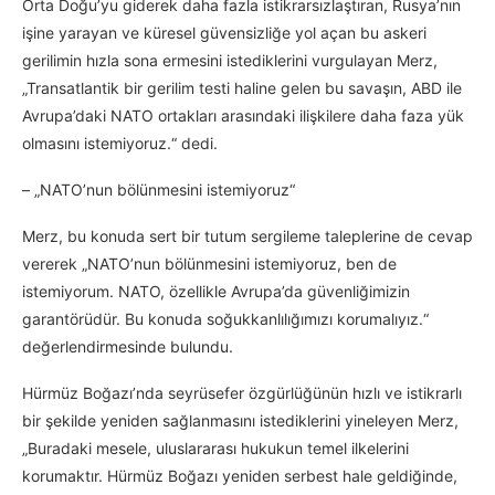
Orta Doğu’yu giderek daha fazla istikrarsızlaştıran, Rusya’nın
işine yarayan ve küresel güvensizliğe yol açan bu askeri
gerilimin hızla sona ermesini istediklerini vurgulayan Merz,
„Transatlantik bir gerilim testi haline gelen bu savaşın, ABD ile
Avrupa’daki NATO ortakları arasındaki ilişkilere daha faza yük
olmasını istemiyoruz.“ dedi.
– „NATO’nun bölünmesini istemiyoruz“
Merz, bu konuda sert bir tutum sergileme taleplerine de cevap
vererek „NATO’nun bölünmesini istemiyoruz, ben de
istemiyorum. NATO, özellikle Avrupa’da güvenliğimizin
garantörüdür. Bu konuda soğukkanlılığımızı korumalıyız.“
değerlendirmesinde bulundu.
Hürmüz Boğazı’nda seyrüsefer özgürlüğünün hızlı ve istikrarlı
bir şekilde yeniden sağlanmasını istediklerini yineleyen Merz,
„Buradaki mesele, uluslararası hukukun temel ilkelerini
korumaktır. Hürmüz Boğazı yeniden serbest hale geldiğinde,