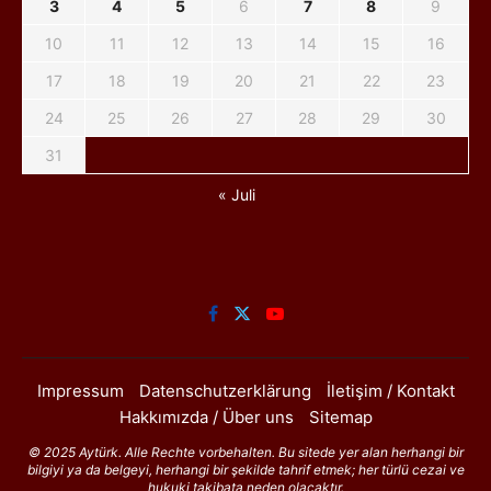
3
4
5
6
7
8
9
10
11
12
13
14
15
16
17
18
19
20
21
22
23
24
25
26
27
28
29
30
31
« Juli
Impressum
Datenschutzerklärung
İletişim / Kontakt
Hakkımızda / Über uns
Sitemap
© 2025 Aytürk. Alle Rechte vorbehalten. Bu sitede yer alan herhangi bir
bilgiyi ya da belgeyi, herhangi bir şekilde tahrif etmek; her türlü cezai ve
hukuki takibata neden olacaktır.