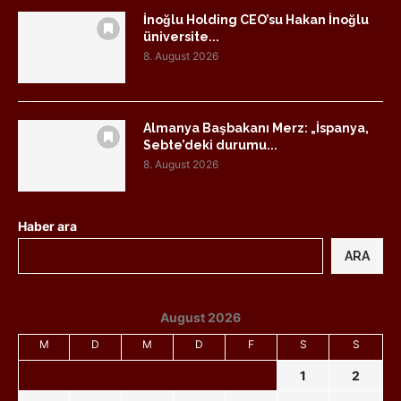
İnoğlu Holding CEO’su Hakan İnoğlu
üniversite...
8. August 2026
Almanya Başbakanı Merz: „İspanya,
Sebte’deki durumu...
8. August 2026
Haber ara
ARA
August 2026
M
D
M
D
F
S
S
1
2