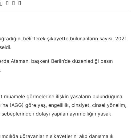
radığını belirterek şikayette bulunanların sayısı, 2021
seldi.
erda Ataman, başkent Berlin’de düzenlediği basın
.
it muamele görmelerine ilişkin yasaların bulunduğuna
na (AGG) göre yaş, engellilik, cinsiyet, cinsel yönelim,
 sebeplerinden dolayı yapılan ayrımcılığın yasak
ımcılığa uğrayanların şikayetlerini alıp danışmalık