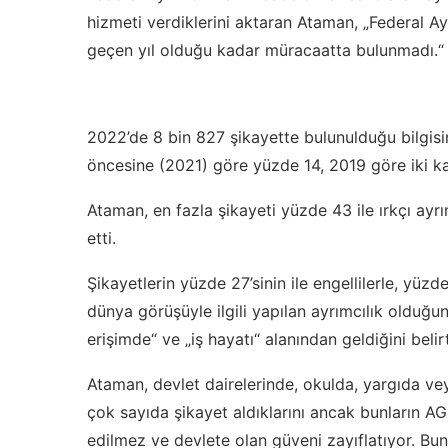
hizmeti verdiklerini aktaran Ataman, „Federal A
geçen yıl olduğu kadar müracaatta bulunmadı.“ 
2022’de 8 bin 827 şikayette bulunulduğu bilgisin
öncesine (2021) göre yüzde 14, 2019 göre iki kat
Ataman, en fazla şikayeti yüzde 43 ile ırkçı ayrım
etti.
Şikayetlerin yüzde 27’sinin ile engellilerle, yüzd
dünya görüşüyle ilgili yapılan ayrımcılık olduğ
erişimde“ ve „iş hayatı“ alanından geldiğini belirt
Ataman, devlet dairelerinde, okulda, yargıda ve
çok sayıda şikayet aldıklarını ancak bunların 
edilmez ve devlete olan güveni zayıflatıyor. Bun