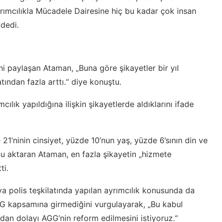
yrımcılıkla Mücadele Dairesine hiç bu kadar çok insan
dedi.
i paylaşan Ataman, „Buna göre şikayetler bir yıl
ından fazla arttı.“ diye konuştu.
cılık yapıldığına ilişkin şikayetlerde aldıklarını ifade
e 21’ninin cinsiyet, yüzde 10’nun yaş, yüzde 6’sının din ve
unu aktaran Ataman, en fazla şikayetin „hizmete
ti.
ya polis teşkilatında yapılan ayrımcılık konusunda da
AGG kapsamına girmediğini vurgulayarak, „Bu kabul
dan dolayı AGG’nin reform edilmesini istiyoruz.“