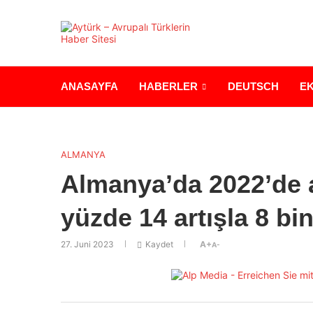
ANASAYFA
HABERLER
DEUTSCH
E
ALMANYA
Almanya’da 2022’de a
yüzde 14 artışla 8 bin
27. Juni 2023
Kaydet
A+
A-