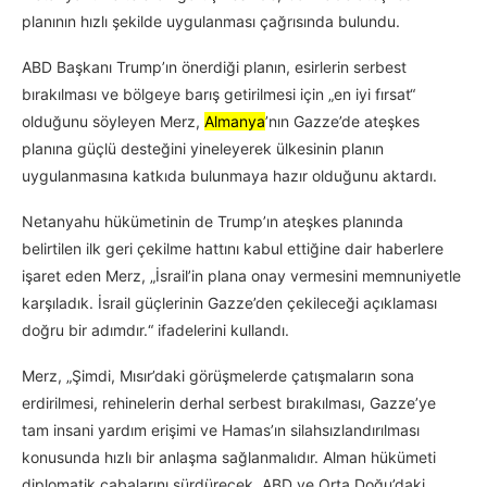
planının hızlı şekilde uygulanması çağrısında bulundu.
ABD Başkanı Trump’ın önerdiği planın, esirlerin serbest
bırakılması ve bölgeye barış getirilmesi için „en iyi fırsat“
olduğunu söyleyen Merz,
Almanya
’nın Gazze’de ateşkes
planına güçlü desteğini yineleyerek ülkesinin planın
uygulanmasına katkıda bulunmaya hazır olduğunu aktardı.
Netanyahu hükümetinin de Trump’ın ateşkes planında
belirtilen ilk geri çekilme hattını kabul ettiğine dair haberlere
işaret eden Merz, „İsrail’in plana onay vermesini memnuniyetle
karşıladık. İsrail güçlerinin Gazze’den çekileceği açıklaması
doğru bir adımdır.“ ifadelerini kullandı.
Merz, „Şimdi, Mısır’daki görüşmelerde çatışmaların sona
erdirilmesi, rehinelerin derhal serbest bırakılması, Gazze’ye
tam insani yardım erişimi ve Hamas’ın silahsızlandırılması
konusunda hızlı bir anlaşma sağlanmalıdır. Alman hükümeti
diplomatik çabalarını sürdürecek, ABD ve Orta Doğu’daki